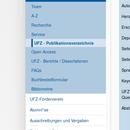
Auto
Team
A-Z
Her
Recherche
Ersc
Service
Dep
UFZ - Publikationsverzeichnis
Seit
Open Access
Seit
UFZ - Berichte / Dissertationen
Spr
FAQs
Buchbestellformular
Key
Bibliometrie
UFZ
Quer
UFZ-Förderverein
Abst
Alumni*ae
Ausschreibungen und Vergaben