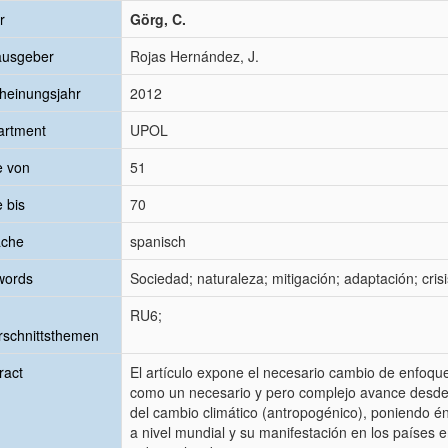
r
Görg, C.
ausgeber
Rojas Hernández, J.
heinungsjahr
2012
artment
UPOL
e von
51
e bis
70
ache
spanisch
words
Sociedad; naturaleza; mitigación; adaptación; cr
RU6;
schnittsthemen
ract
El artículo expone el necesario cambio de enfoque
como un necesario y pero complejo avance desde la
del cambio climático (antropogénico), poniendo énf
a nivel mundial y su manifestación en los países e