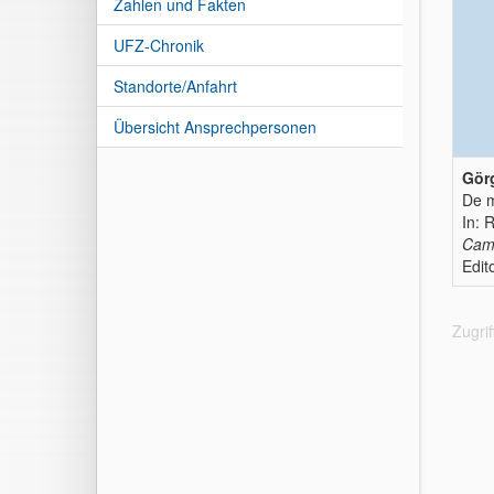
Zahlen und Fakten
UFZ-Chronik
Standorte/Anfahrt
Übersicht Ansprechpersonen
Görg
De m
In: 
Camb
Edit
Zugri