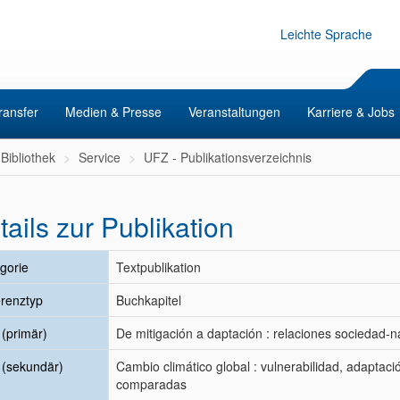
Leichte Sprache
ransfer
Medien & Presse
Veranstaltungen
Karriere & Jobs
Bibliothek
Service
UFZ - Publikationsverzeichnis
tails zur Publikation
gorie
Textpublikation
renztyp
Buchkapitel
l (primär)
De mitigación a daptación : relaciones sociedad-n
l (sekundär)
Cambio climático global : vulnerabilidad, adaptaci
comparadas