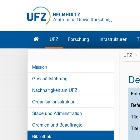
UFZ
Forschung
Infrastrukturen
T
UFZ
Mission
De
Geschäftsführung
Nachhaltigkeit am UFZ
Kate
Organisationsstruktur
Refe
Stäbe und Administration
Tite
Gremien und Beauftragte
Tite
Bibliothek