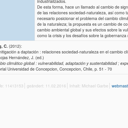
industrializados.
De esta forma, hace un llamado al cambio de sign
de las relaciones sociedad-naturaleza, así como t
necesario posicionar el problema del cambio clim
de la naturaleza; la propuesta es un cambio de co
cambio ambiental global y sus efectos sobre la vul
como la crisis y los desafíos sobre la gobernanza 
, C.
(2012):
itigación a daptación : relaciones sociedad-naturaleza en el cambio cl
Rojas Hernández, J. (ed.)
io climático global : vulnerabilidad, adaptación y sustentabilidad ; e
orial Universidad de Concepcion, Concepcion, Chile, p. 51 - 70
ffe: 11413153
geändert: 11.02.2016
Inhalt: Michael Garbe
webmast