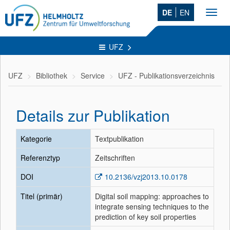
DE
EN
Toggl
navig
UFZ
UFZ
Bibliothek
Service
UFZ - Publikationsverzeichnis
Details zur Publikation
Kategorie
Textpublikation
Referenztyp
Zeitschriften
DOI
10.2136/vzj2013.10.0178
Titel (primär)
Digital soil mapping: approaches to
integrate sensing techniques to the
prediction of key soil properties