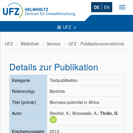
DE
EN
Toggl
navig
UFZ
UFZ
Bibliothek
Service
UFZ - Publikationsverzeichnis
Details zur Publikation
Kategorie
Textpublikation
Referenztyp
Berichte
Titel (primär)
Biomass potential in Africa
Autor
Stecher, K.; Brosowski, A.;
Thrän, D.
Erscheinungsjahr
2013