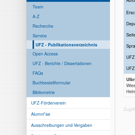
Auto
Team
Ersc
A-Z
Dep
Recherche
Seit
Service
UFZ - Publikationsverzeichnis
Spr
Open Access
UFZ
UFZ - Berichte / Dissertationen
UFZ
FAQs
Ulbr
Buchbestellformular
Wies
Helm
Bibliometrie
UFZ-Förderverein
Zugri
Alumni*ae
Ausschreibungen und Vergaben