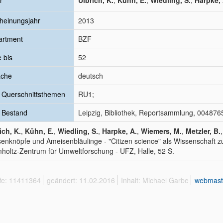
r
Ulbrich, K.
;
Kühn, E.
;
Wiedling, S.
;
Harpke, 
heinungsjahr
2013
artment
BZF
e bis
52
ache
deutsch
 Querschnittsthemen
RU1;
 Bestand
Leipzig, Bibliothek, Reportsammlung, 004876
ich, K.
,
Kühn, E.
,
Wiedling, S.
,
Harpke, A.
,
Wiemers, M.
,
Metzler, B.
enknöpfe und Ameisenbläulinge - "Citizen science" als Wissenschaft
holtz-Zentrum für Umweltforschung - UFZ, Halle, 52 S.
ffe: 11411364
geändert: 11.02.2016
Inhalt: Michael Garbe
webmast