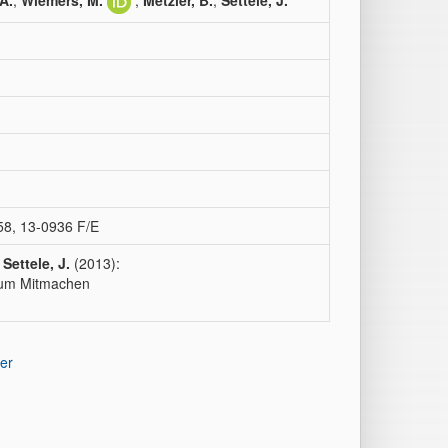
A.
;
Wiemers, M.
;
Metzler, B.
;
Settele, J.
58, 13-0936 F/E
,
Settele, J.
(2013):
 zum Mitmachen
er