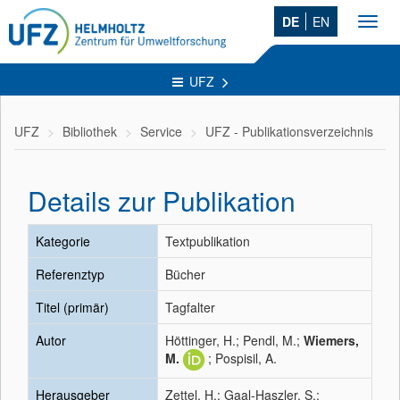
DE
EN
Toggl
navig
UFZ
UFZ
Bibliothek
Service
UFZ - Publikationsverzeichnis
Details zur Publikation
Kategorie
Textpublikation
Referenztyp
Bücher
Titel (primär)
Tagfalter
Autor
Höttinger, H.; Pendl, M.;
Wiemers,
M.
; Pospisil, A.
Herausgeber
Zettel, H.; Gaal-Haszler, S.;