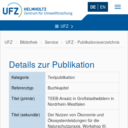
DE
EN
Toggl
navig
UFZ
UFZ
Bibliothek
Service
UFZ - Publikationsverzeichnis
Details zur Publikation
Kategorie
Textpublikation
Referenztyp
Buchkapitel
Titel (primär)
TEEB-Ansatz in Großstadtwäldern in
Nordrhein-Westfalen
Titel (sekundär)
Der Nutzen von Ökonomie und
Ökosystemleistungen für die
Naturschutzpraxis. Workshop III: