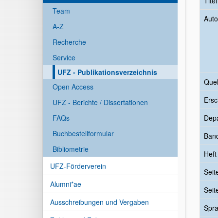
Tite
Team
Auto
A-Z
Recherche
Service
UFZ - Publikationsverzeichnis
Quel
Open Access
Ersc
UFZ - Berichte / Dissertationen
FAQs
Dep
Buchbestellformular
Ban
Bibliometrie
Heft
UFZ-Förderverein
Seit
Alumni*ae
Seit
Ausschreibungen und Vergaben
Spr