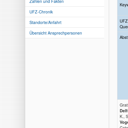
Zahlen und Fakten
Key
UFZ-Chronik
UFZ
Standorte/Anfahrt
Quer
Übersicht Ansprechpersonen
Abst
Grat
Delf
K., 
Voge
Catc