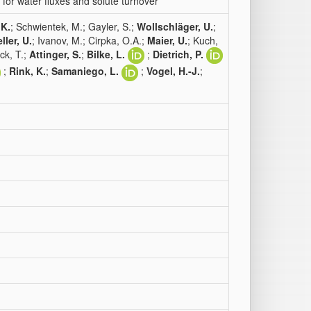
or water fluxes and solute turnover
 K.
; Schwientek, M.; Gayler, S.;
Wollschläger, U.
;
ller, U.
; Ivanov, M.; Cirpka, O.A.;
Maier, U.
; Kuch,
ck, T.;
Attinger, S.
;
Bilke, L.
;
Dietrich, P.
;
Rink, K.
;
Samaniego, L.
;
Vogel, H.-J.
;