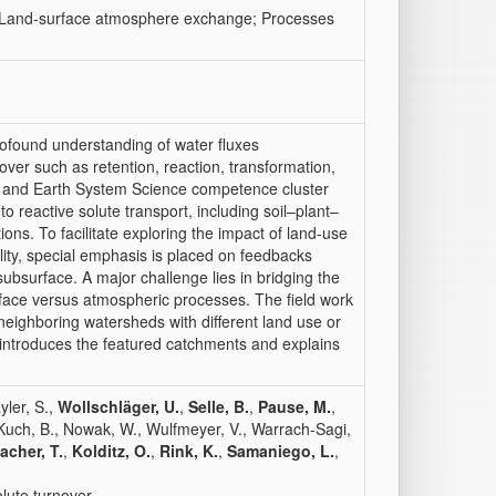
s; Land-surface atmosphere exchange; Processes
ofound understanding of water fluxes
rnover such as retention, reaction, transformation,
r and Earth System Science competence cluster
to reactive solute transport, including soil–plant–
ns. To facilitate exploring the impact of land-use
ity, special emphasis is placed on feedbacks
ubsurface. A major challenge lies in bridging the
rface versus atmospheric processes. The field work
 neighboring watersheds with different land use or
r introduces the featured catchments and explains
yler, S.,
Wollschläger, U.
,
Selle, B.
,
Pause, M.
,
 Kuch, B., Nowak, W., Wulfmeyer, V., Warrach-Sagi,
acher, T.
,
Kolditz, O.
,
Rink, K.
,
Samaniego, L.
,
lute turnover