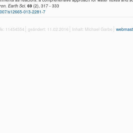
ron. Earth Sci.
69
(2), 317 - 333
1007/s12665-013-2281-7
ffe: 11454554
geändert: 11.02.2016
Inhalt: Michael Garbe
webmast