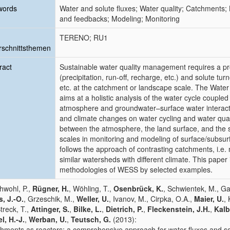
words
Water and solute fluxes; Water quality; Catchment
and feedbacks; Modeling; Monitoring
TERENO; RU1
schnittsthemen
ract
Sustainable water quality management requires a pr
(precipitation, run-off, recharge, etc.) and solute tu
etc. at the catchment or landscape scale. The Wate
aims at a holistic analysis of the water cycle coupled 
atmosphere and groundwater–surface water interactio
and climate changes on water cycling and water qual
between the atmosphere, the land surface, and the s
scales in monitoring and modeling of surface/subsu
follows the approach of contrasting catchments, i.e.
similar watersheds with different climate. This pape
methodologies of WESS by selected examples.
hwohl, P.,
Rügner, H.
, Wöhling, T.,
Osenbrück, K.
, Schwientek, M., Ga
s, J.-O.
, Grzeschik, M.,
Weller, U.
, Ivanov, M., Cirpka, O.A.,
Maier, U.
,
Streck, T.,
Attinger, S.
,
Bilke, L.
,
Dietrich, P.
,
Fleckenstein, J.H.
,
Kalb
l, H.-J.
,
Werban, U.
,
Teutsch, G.
(2013):
hments as reactors: a comprehensive approach for water fluxes and so