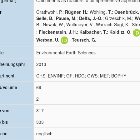
l (primär)
Catchments as reactors: a comprehensive approach f
r
Grathwohl, P.;
Rügner, H.
; Wöhling, T.;
Osenbrück,
Selle, B.
;
Pause, M.
;
Delfs, J.-O.
; Grzeschik, M.;
We
B.; Nowak, W.; Wulfmeyer, V.; Warrach-Sagi, K.; Stre
;
Fleckenstein, J.H.
;
Kalbacher, T.
;
Kolditz, O.
Werban, U.
;
Teutsch, G.
le
Environmental Earth Sciences
heinungsjahr
2013
artment
CHS; ENVINF; GF; HDG; GWS; MET; BOPHY
d/Volume
69
2
e von
317
e bis
333
ache
englisch