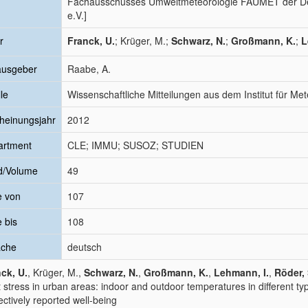
Fachausschusses Umweltmeteorologie FAUMET der De
e.V.]
r
Franck, U.
; Krüger, M.;
Schwarz, N.
;
Großmann, K.
;
L
ausgeber
Raabe, A.
le
Wissenschaftliche Mitteilungen aus dem Institut für Met
heinungsjahr
2012
artment
CLE; IMMU; SUSOZ; STUDIEN
d/Volume
49
e von
107
e bis
108
ache
deutsch
ck, U.
, Krüger, M.,
Schwarz, N.
,
Großmann, K.
,
Lehmann, I.
,
Röder, 
 stress in urban areas: indoor and outdoor temperatures in different typ
ectively reported well-being