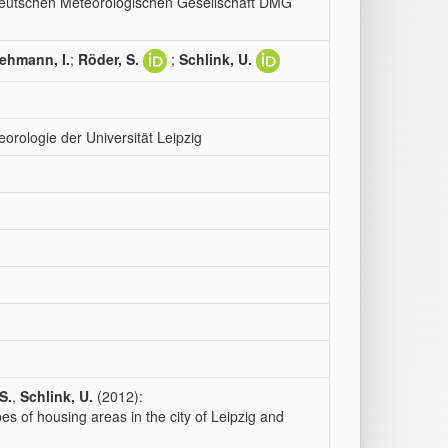
utschen Meteorologischen Gesellschaft DMG
ehmann, I.
;
Röder, S.
;
Schlink, U.
eorologie der Universität Leipzig
S.
,
Schlink, U.
(2012):
es of housing areas in the city of Leipzig and