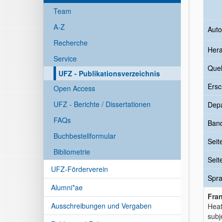
Team
A-Z
Auto
Recherche
Her
Service
Quel
UFZ - Publikationsverzeichnis
Ersc
Open Access
UFZ - Berichte / Dissertationen
Dep
FAQs
Ban
Buchbestellformular
Seit
Bibliometrie
Seit
UFZ-Förderverein
Spr
Alumni*ae
Fran
Ausschreibungen und Vergaben
Heat
subj