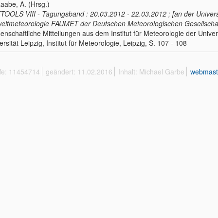
Raabe, A. (Hrsg.)
OOLS VIII - Tagungsband : 20.03.2012 - 22.03.2012 ; [an der Univers
ltmeteorologie FAUMET der Deutschen Meteorologischen Gesellscha
enschaftliche Mitteilungen aus dem Institut für Meteorologie der Univer
ersität Leipzig, Institut für Meteorologie, Leipzig, S. 107 - 108
ffe: 11454714
geändert: 11.02.2016
Inhalt: Michael Garbe
webmast