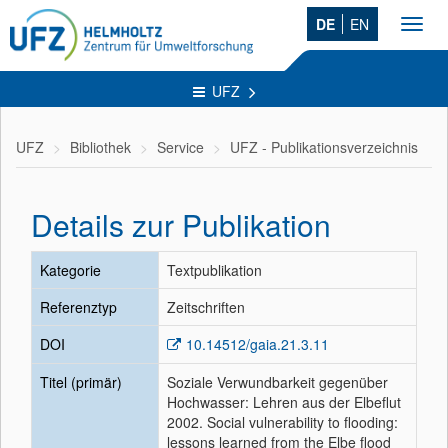
DE
EN
Toggl
navig
UFZ
UFZ
Bibliothek
Service
UFZ - Publikationsverzeichnis
Details zur Publikation
Kategorie
Textpublikation
Referenztyp
Zeitschriften
DOI
10.14512/gaia.21.3.11
Titel (primär)
Soziale Verwundbarkeit gegenüber
Hochwasser: Lehren aus der Elbeflut
2002. Social vulnerability to flooding:
lessons learned from the Elbe flood