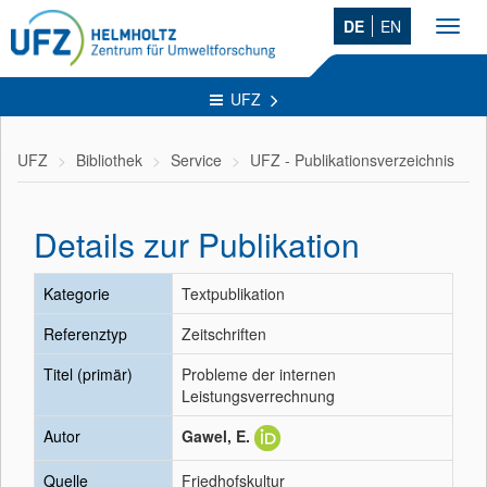
DE
EN
Toggl
navig
UFZ
UFZ
Bibliothek
Service
UFZ - Publikationsverzeichnis
Details zur Publikation
Kategorie
Textpublikation
Referenztyp
Zeitschriften
Titel (primär)
Probleme der internen
Leistungsverrechnung
Autor
Gawel, E.
Quelle
Friedhofskultur