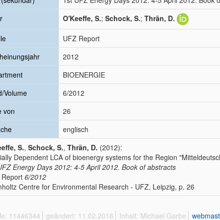
l (sekundär)
1st UFZ Energy Days 2012: 4-5 April 2012. Book o
r
O'Keeffe, S.
;
Schock, S.
;
Thrän, D.
le
UFZ Report
heinungsjahr
2012
artment
BIOENERGIE
d/Volume
6/2012
e von
26
ache
englisch
effe, S.
,
Schock, S.
,
Thrän, D.
(2012):
ially Dependent LCA of bioenergy systems for the Region "Mitteldeutsc
UFZ Energy Days 2012: 4-5 April 2012. Book of abstracts
 Report
6/2012
holtz Centre for Environmental Research - UFZ, Leipzig, p. 26
ffe: 11446344
geändert: 11.02.2016
Inhalt: Michael Garbe
webmast