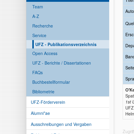
Tite
Team
Auto
A-Z
Quel
Recherche
Ersc
Service
UFZ - Publikationsverzeichnis
Dep
Open Access
Ban
UFZ - Berichte / Dissertationen
Seit
FAQs
Spr
Buchbestellformular
O'Ke
Bibliometrie
Spat
1st 
UFZ-Förderverein
UFZ
Alumni*ae
Helm
Ausschreibungen und Vergaben
Zugri