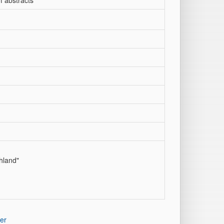
f abstracts
hland"
er