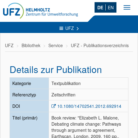
DE
EN
Toggl
navig
UFZ
UFZ
Bibliothek
Service
UFZ - Publikationsverzeichnis
Details zur Publikation
Kategorie
Textpublikation
Referenztyp
Zeitschriften
DOI
10.1080/14702541.2012.692914
Titel (primär)
Book review: "Elizabeth L. Malone,
Debating climate change: Pathways
through argument to agreement,
Earthscan, London, 2009, 160 pp.,