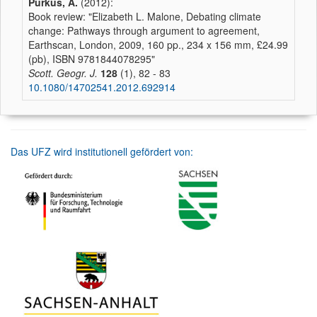
Purkus, A.
(2012):
Book review: "Elizabeth L. Malone, Debating climate
change: Pathways through argument to agreement,
Earthscan, London, 2009, 160 pp., 234 x 156 mm, £24.99
(pb), ISBN 9781844078295"
Scott. Geogr. J.
128
(1), 82 - 83
10.1080/14702541.2012.692914
Das UFZ wird institutionell gefördert von: