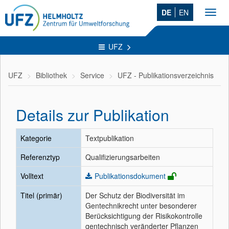
DE
EN
Toggl
navig
UFZ
UFZ
Bibliothek
Service
UFZ - Publikationsverzeichnis
Details zur Publikation
Kategorie
Textpublikation
Referenztyp
Qualifizierungsarbeiten
Volltext
Publikationsdokument
Titel (primär)
Der Schutz der Biodiversität im
Gentechnikrecht unter besonderer
Berücksichtigung der Risikokontrolle
gentechnisch veränderter Pflanzen