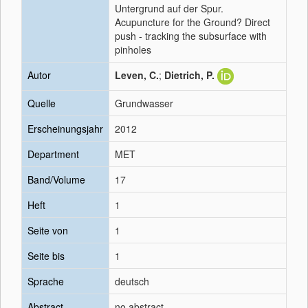
Untergrund auf der Spur.
Acupuncture for the Ground? Direct
push - tracking the subsurface with
pinholes
Autor
Leven, C.
;
Dietrich, P.
Quelle
Grundwasser
Erscheinungsjahr
2012
Department
MET
Band/Volume
17
Heft
1
Seite von
1
Seite bis
1
Sprache
deutsch
Abstract
no abstract