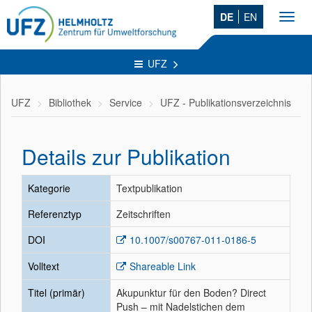
DE
EN
Toggl
navig
UFZ
UFZ
Bibliothek
Service
UFZ - Publikationsverzeichnis
Details zur Publikation
Kategorie
Textpublikation
Referenztyp
Zeitschriften
DOI
10.1007/s00767-011-0186-5
Volltext
Shareable Link
Titel (primär)
Akupunktur für den Boden? Direct
Push – mit Nadelstichen dem