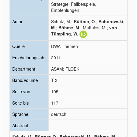
Strategie, Fallbeispiele,
Empfehlungen
Autor
Schulz, M.;
Büttner, O.
;
Baborowski,
M.
;
Böhme, M.
; Matthies, M.;
von
Tümpling, W.
Quelle
DWA-Themen
Erscheinungsjahr
2011
Department
ASAM; FLOEK
Band/Volume
T 3
Seite von
105
Seite bis
117
Sprache
deutsch
Abstract
Schulz, M.,
Büttner, O.
,
Baborowski, M.
,
Böhme, M.
,