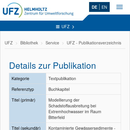
DE
EN
Toggl
navig
UFZ
UFZ
Bibliothek
Service
UFZ - Publikationsverzeichnis
Details zur Publikation
Kategorie
Textpublikation
Referenztyp
Buchkapitel
Titel (primär)
Modellierung der
Schadstoffausbreitung bei
Extremhochwasser im Raum
Bitterfeld
Titel (sekundär)
Kontaminierte Gewässersedimente -