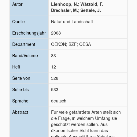
Autor
Lienhoop, N.
;
Wätzold, F.
;
Drechsler, M.
;
Settele, J.
Quelle
Natur und Landschaft
Erscheinungsjahr
2008
Department
OEKON; BZF; OESA
Band/Volume
83
Heft
12
Seite von
528
Seite bis
533
Sprache
deutsch
Abstract
Für viele gefährdete Arten stellt sich
die Frage, in welchem Umfang sie
geschützt werden sollen. Aus
ökonomischer Sicht kann das
optimale Ausmaß ihres Schutzes