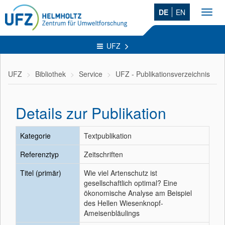
DE
EN
Toggl
navig
UFZ
UFZ
Bibliothek
Service
UFZ - Publikationsverzeichnis
Details zur Publikation
Kategorie
Textpublikation
Referenztyp
Zeitschriften
Titel (primär)
Wie viel Artenschutz ist
gesellschaftlich optimal? Eine
ökonomische Analyse am Beispiel
des Hellen Wiesenknopf-
Ameisenbläulings