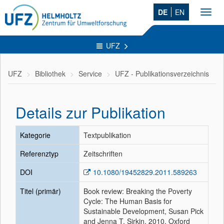
DE
EN
Toggl
navig
UFZ
UFZ
Bibliothek
Service
UFZ - Publikationsverzeichnis
Details zur Publikation
Kategorie
Textpublikation
Referenztyp
Zeitschriften
DOI
10.1080/19452829.2011.589263
Titel (primär)
Book review: Breaking the Poverty
Cycle: The Human Basis for
Sustainable Development, Susan Pick
and Jenna T. Sirkin, 2010, Oxford