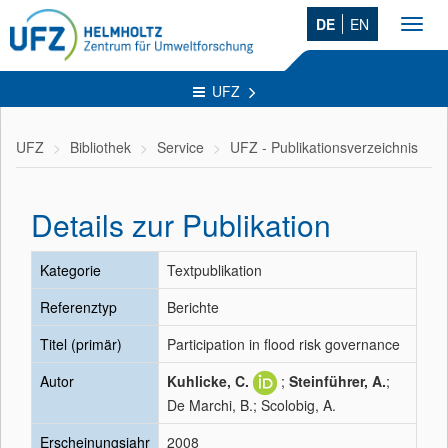
DE
EN
Toggl
navig
UFZ
UFZ
Bibliothek
Service
UFZ - Publikationsverzeichnis
Details zur Publikation
Kategorie
Textpublikation
Referenztyp
Berichte
Titel (primär)
Participation in flood risk governance
Autor
Kuhlicke, C.
;
Steinführer, A.
;
De Marchi, B.; Scolobig, A.
Erscheinungsjahr
2008