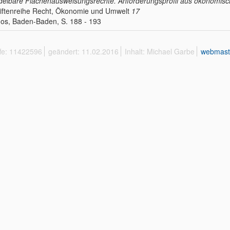
elbare Flächenausweisungsrechte. Anforderungsprofil aus ökonomischer
iftenreihe Recht, Ökonomie und Umwelt
17
s, Baden-Baden, S. 188 - 193
ffe: 11422596
geändert: 11.02.2016
Inhalt: Michael Garbe
webmast