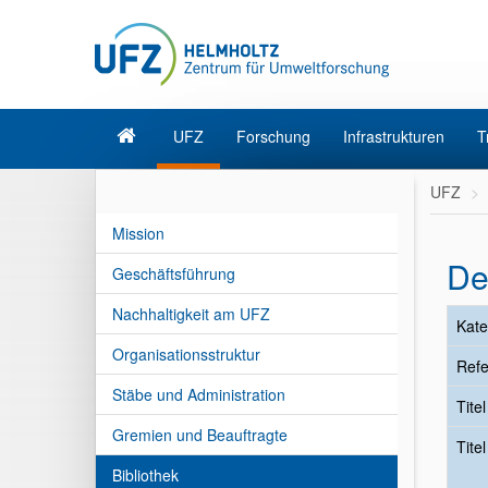
UFZ
Forschung
Infrastrukturen
T
UFZ
Mission
De
Geschäftsführung
Nachhaltigkeit am UFZ
Kate
Organisationsstruktur
Refe
Stäbe und Administration
Tite
Gremien und Beauftragte
Tite
Bibliothek