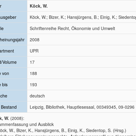
r
Köck, W.
ausgeber
Köck, W.; Bizer, K.; Hansjürgens, B.; Einig, K.; Siedento
le
Schriftenreihe Recht, Ökonomie und Umwelt
heinungsjahr
2008
artment
UPR
d/Volume
17
e von
188
e bis
193
ache
deutsch
 Bestand
Leipzig, Bibliothek, Hauptlesesaal, 00349345, 09-029
k, W.
(2008):
ammenfassung und Ausblick
Köck, W., Bizer, K., Hansjürgens, B., Einig, K., Siedentop, S. (Hrsg.)