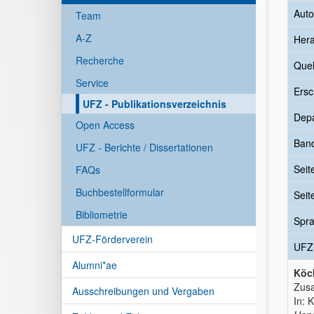
Auto
Team
A-Z
Her
Recherche
Quel
Service
Ersc
UFZ - Publikationsverzeichnis
Dep
Open Access
Ban
UFZ - Berichte / Dissertationen
Seit
FAQs
Buchbestellformular
Seit
Bibliometrie
Spr
UFZ-Förderverein
UFZ
Alumni*ae
Köc
Zus
Ausschreibungen und Vergaben
In: 