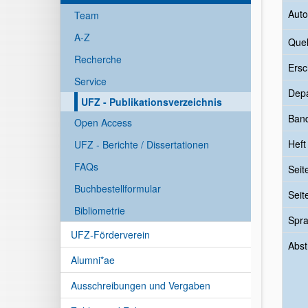
Auto
Team
A-Z
Quel
Recherche
Ersc
Service
Dep
UFZ - Publikationsverzeichnis
Ban
Open Access
Heft
UFZ - Berichte / Dissertationen
FAQs
Seit
Buchbestellformular
Seit
Bibliometrie
Spr
UFZ-Förderverein
Abst
Alumni*ae
Ausschreibungen und Vergaben