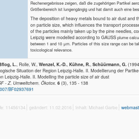
Rechenergebnisse zeigen, daß die zugehörigen Partikel a
Größenbereich ist lungengängig und hat damit auch eine be
The deposition of heavy metals bound to air dust and th
on particle size, which influences the transport proces
of the particles mainly taken up by the pine needles, c
Leipzig were modelled according to GAUSS
plume calcul
between 1 and 10 μm. Particles of this size range can be ta
toxicological relevance.
flog, L.
, Rolle, W.,
Wenzel, K.-D.
,
Kühne, R.
,
Schüürmann, G.
(1994
ogische Situation der Region Leipzig-Halle. II. Modellierung der Partike
on Leipzig-Halle. II. Modelling the particle size of air dust
 - Z. Umweltchem. Ökotox.
6
(3), 135 - 138
1007/BF02937691
ffe: 11456134
geändert: 11.02.2016
Inhalt: Michael Garbe
webmast