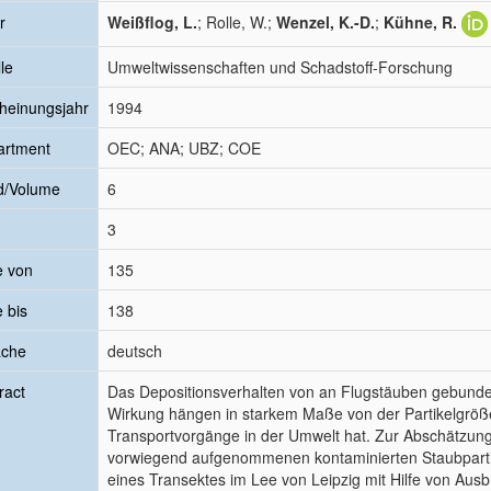
r
Weißflog, L.
; Rolle, W.;
Wenzel, K.-D.
;
Kühne, R.
le
Umweltwissenschaften und Schadstoff-Forschung
heinungsjahr
1994
artment
OEC; ANA; UBZ; COE
d/Volume
6
3
e von
135
e bis
138
ache
deutsch
ract
Das Depositionsverhalten von an Flugstäuben gebunde
Wirkung hängen in starkem Maße von der Partikelgröße
Transportvorgänge in der Umwelt hat. Zur Abschätzun
vorwiegend aufgenommenen kontaminierten Staubparti
eines Transektes im Lee von Leipzig mit Hilfe von A