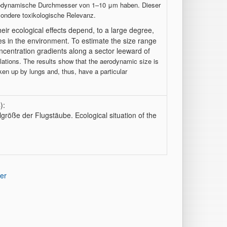
erodynamische Durchmesser von 1–10 μm haben. Dieser
sondere toxikologische Relevanz.
eir ecological effects depend, to a large degree,
ses in the environment. To estimate the size range
oncentration gradients along a sector leeward of
ations. The results show that the aerodynamic size is
ken up by lungs and, thus, have a particular
):
lgröße der Flugstäube. Ecological situation of the
er