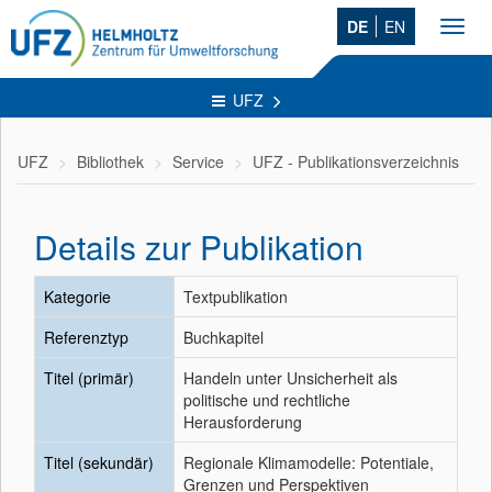
DE
EN
Toggl
navig
UFZ
UFZ
Bibliothek
Service
UFZ - Publikationsverzeichnis
Details zur Publikation
Kategorie
Textpublikation
Referenztyp
Buchkapitel
Titel (primär)
Handeln unter Unsicherheit als
politische und rechtliche
Herausforderung
Titel (sekundär)
Regionale Klimamodelle: Potentiale,
Grenzen und Perspektiven