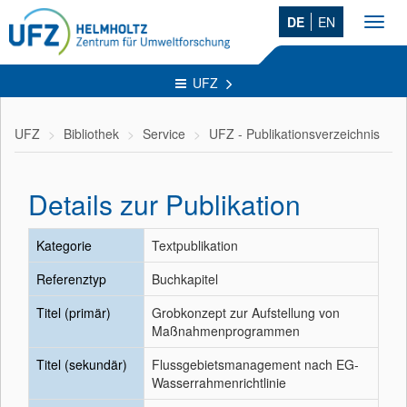
DE
EN
Toggl
navig
UFZ
UFZ
Bibliothek
Service
UFZ - Publikationsverzeichnis
Details zur Publikation
Kategorie
Textpublikation
Referenztyp
Buchkapitel
Titel (primär)
Grobkonzept zur Aufstellung von
Maßnahmenprogrammen
Titel (sekundär)
Flussgebietsmanagement nach EG-
Wasserrahmenrichtlinie