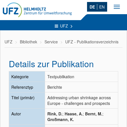
DE
EN
Toggl
navig
UFZ
UFZ
Bibliothek
Service
UFZ - Publikationsverzeichnis
Details zur Publikation
Kategorie
Textpublikation
Referenztyp
Berichte
Titel (primär)
Addressing urban shrinkage across
Europe - challenges and prospects
Autor
Rink, D.
;
Haase, A.
;
Bernt, M.
;
Großmann, K.