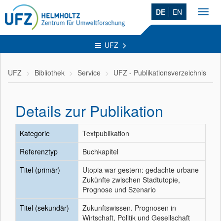
DE
EN
Toggl
navig
UFZ
UFZ
Bibliothek
Service
UFZ - Publikationsverzeichnis
Details zur Publikation
Kategorie
Textpublikation
Referenztyp
Buchkapitel
Titel (primär)
Utopia war gestern: gedachte urbane
Zukünfte zwischen Stadtutopie,
Prognose und Szenario
Titel (sekundär)
Zukunftswissen. Prognosen in
Wirtschaft, Politik und Gesellschaft