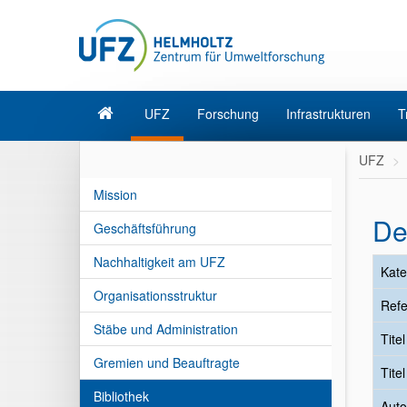
UFZ
Forschung
Infrastrukturen
T
UFZ
Mission
De
Geschäftsführung
Nachhaltigkeit am UFZ
Kate
Organisationsstruktur
Refe
Stäbe und Administration
Tite
Gremien und Beauftragte
Tite
Bibliothek
Auto