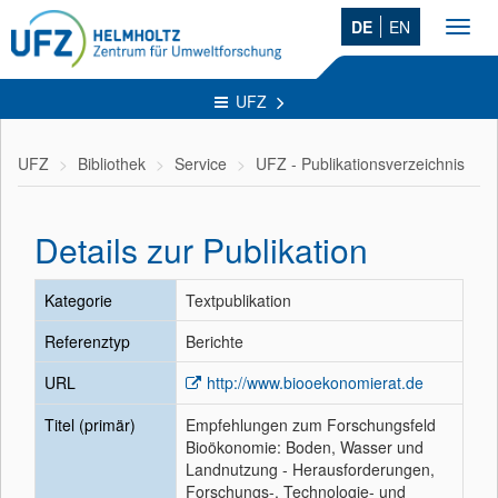
DE
EN
Toggl
navig
UFZ
UFZ
Bibliothek
Service
UFZ - Publikationsverzeichnis
Details zur Publikation
Kategorie
Textpublikation
Referenztyp
Berichte
URL
http://www.biooekonomierat.de
Titel (primär)
Empfehlungen zum Forschungsfeld
Bioökonomie: Boden, Wasser und
Landnutzung - Herausforderungen,
Forschungs-, Technologie- und