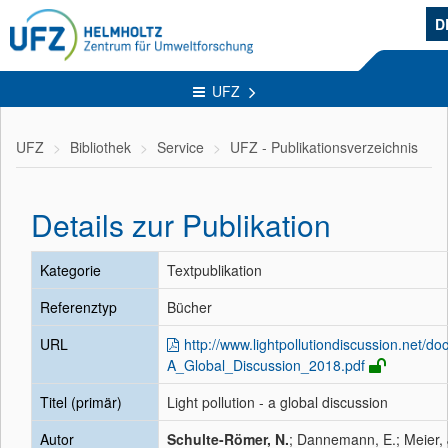
D
UFZ
UFZ
Bibliothek
Service
UFZ - Publikationsverzeichnis
Details zur Publikation
Kategorie
Textpublikation
Referenztyp
Bücher
URL
http://www.lightpollutiondiscussion.net/doc
A_Global_Discussion_2018.pdf
Titel (primär)
Light pollution - a global discussion
Autor
Schulte-Römer, N.
; Dannemann, E.; Meier, 