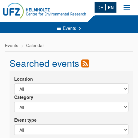
DE
EN
Toggl
navig
Events
Events
Calendar
Searched events
Location
Category
Event type