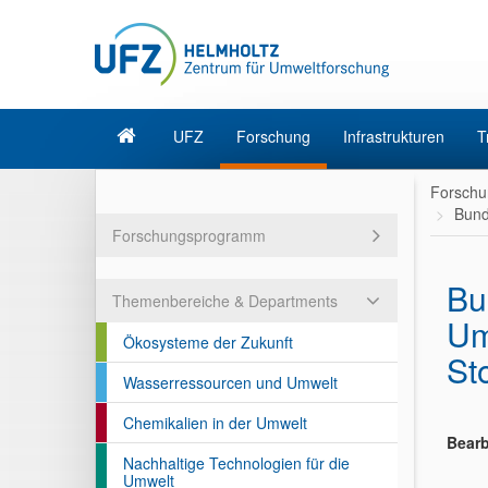
UFZ
Forschung
Infrastrukturen
T
Forschu
Bund
Forschungsprogramm
Bu
Themenbereiche & Departments
Um
Ökosysteme der Zukunft
St
Wasserressourcen und Umwelt
Chemikalien in der Umwelt
Bearb
Nachhaltige Technologien für die
Umwelt