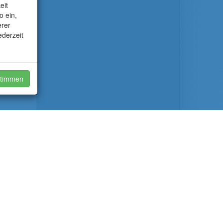
eit
o ein,
erer
ederzeit
timmen