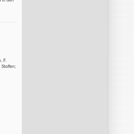
, F.
Stoffen;