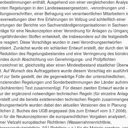
nbestimmungen enthält. Ausgehend von einer vergleichenden Analys
anten Regelungen in den Landeswassergesetzen, -verordnungen und -
ltungsvorschriften, einer Befragung von verantwortlichen Mitarbeitern 
sverwaltungen über ihre Erfahrungen im Vollzug und schließlich einer
rtungen der Berichte von Sachverständigenorganisationen in Sachse
hläge für eine Neukonzeption einer Verordnung für Anlagen zu Umgang
rgefährdenden Stoffen entwickelt, die insbesondere auf die festgestell
ite reagiert. Diese Vorschläge wurden in zwei Verordnungsentwürfen
tisiert. Zunächst wurde ein schlanker Entwurf erstellt, der durch den 
 Reduktion des Regelungsbestandes und eine Verringerung des bürokr
ndes durch Abschichtung von Genehmigungs- und Prüfpflichten
nzeichnet ist, gleichzeitig aber einen Mindestbestand staatlicher Übe
rt. Auf Wunsch des Auftraggebers wurde diesem Vorschlag ein ausführl
f zur Seite gestellt, der die gegenwärtige Fülle der unterschiedlichen,
renzierenden Regelungen und Sonderbestimmungen der Länder aufnim
 (kohärenten) Text zusammenfügt. Für diesen zweiten Entwurf wurde e
tur der ergänzend notwendigen technischen Regeln (für einzelne Anla
erstellt und die bereits existierenden technischen Regeln zusammengest
dnungsentwürfe wurden dabei den aktuellen Versionen des in Planung
dlichen 2. Buches des UGB angepasst (bis zum Entwurf vom 3.7.2008)
n für die Neukonzeptionen die europarechtlichen Vorgaben analysiert, 
ner Vielzahl europäischer Richtlinien (Wasserrahmenrichtlinie,
asserschutzrichtlinie, IVU-Richtlinie u.a.) für die Materie ergeben, un