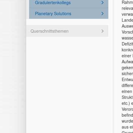
Rahme
Graduiertenkollegs
relev
Planetary Solutions
verwa
Lande
Auswe
Querschnittsthemen
Vorsc
wasse
Defiz
konkre
einer
Aufwa
geken
siche
Entwur
diffe
einen
Struk
etc.) 
Veror
befin
wurde
aus ei
Grundw