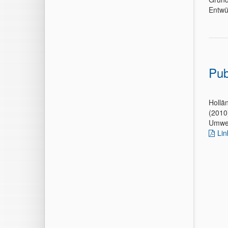
Entwü
Pub
Hollän
(2010
Umwel
Lin