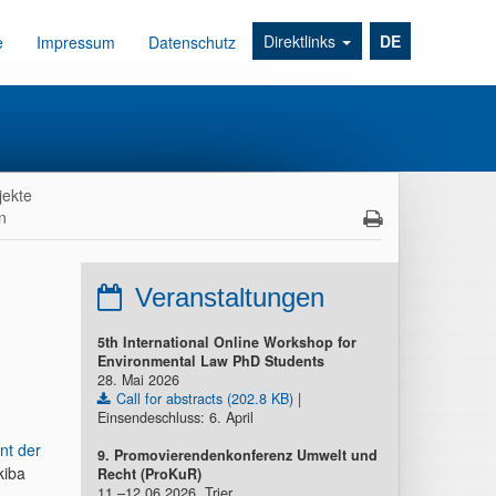
Direktlinks
DE
e
Impressum
Datenschutz
jekte
n
Veranstaltungen
5th International Online Workshop for
Environmental Law PhD Students
28. Mai 2026
Call for abstracts (202.8 KB)
|
Einsendeschluss: 6. April
nt der
9. Promovierendenkonferenz Umwelt und
kiba
Recht (ProKuR)
11.–12.06.2026, Trier