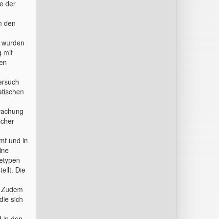
e der
in den
n wurden
 mit
ten
Versuch
atischen
rwachung
icher
mt und in
ine
getypen
ellt. Die
. Zudem
die sich
d in den