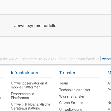
riffe: 43121
geändert: 02.05.2023
Inhalt: Sebastian Wiedling
webm
Infrastrukturen
Transfer
M
Umweltobservatorien &
Team
A
mobile Plattformen
Technologietransfer
P
Experimentelle
Wissenstransfer
I
t
Plattformen
Citizen Science
Ne
Umwelt- & bioanalytische
Geräteausstattung
Umweltbildung
M