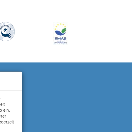
e
eit
o ein,
erer
ederzeit