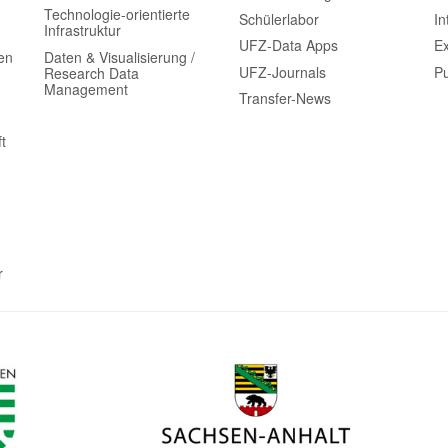
Technologie-orientierte
Schülerlabor
In
Infrastruktur
UFZ-Data Apps
Ex
en
Daten & Visualisierung /
UFZ-Journals
Pu
Research Data
Management
Transfer-News
t
r