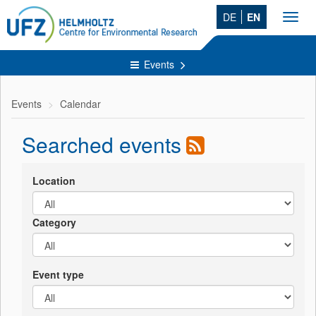
DE
EN
Toggl
navig
Events
Events
Calendar
Searched events
Location
Category
Event type