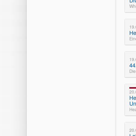
Di
Whe
19
He
Ein
19
44
Die
20
He
Un
Hea
20
Le