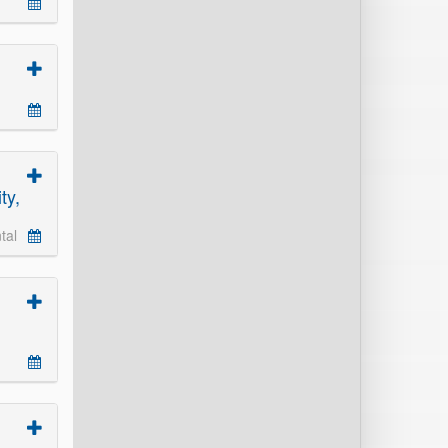
ty,
tal