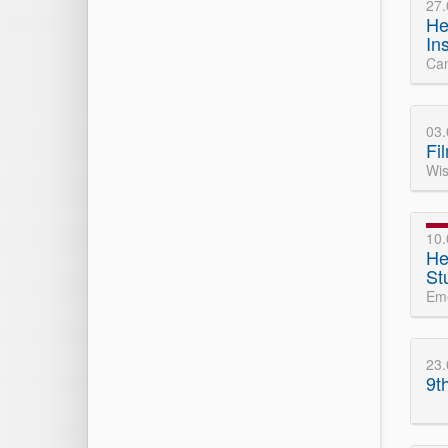
27
He
In
Can
03
Fi
Wis
10
He
St
Eme
23.
9t