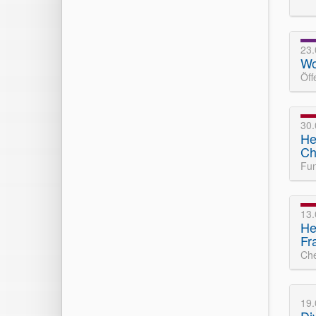
23
Wo
Öff
30
He
Ch
Fun
13
He
Fr
Che
19