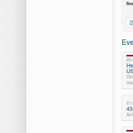
Se
Eve
20
He
US
Cli
Hea
21
43
Au