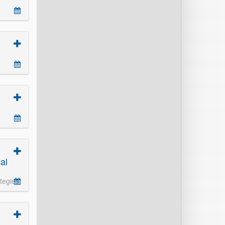
al
tegies