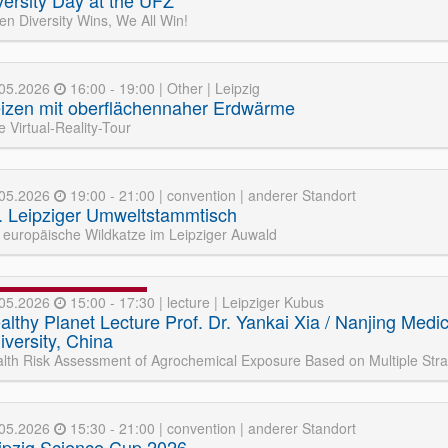
versity Day at the UFZ
n Diversity Wins, We All Win!
.05.2026
16:00 - 19:00 | Other | Leipzig
izen mit oberflächennaher Erdwärme
e Virtual-Reality-Tour
.05.2026
19:00 - 21:00 | convention | anderer Standort
. Leipziger Umweltstammtisch
 europäische Wildkatze im Leipziger Auwald
.05.2026
15:00 - 17:30 | lecture | Leipziger Kubus
althy Planet Lecture Prof. Dr. Yankai Xia / Nanjing Medic
iversity, China
lth Risk Assessment of Agrochemical Exposure Based on Multiple Stra
.05.2026
15:30 - 21:00 | convention | anderer Standort
ipzig Science Cup 2026