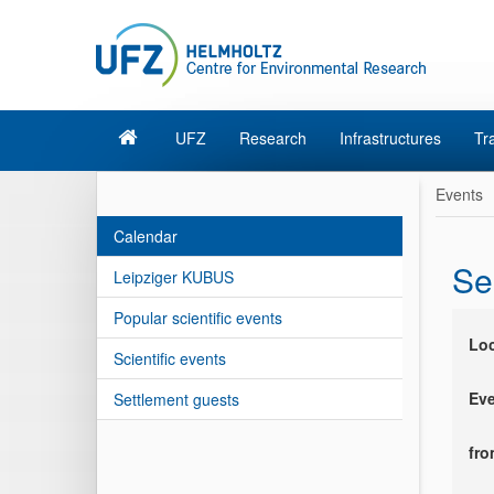
UFZ
Research
Infrastructures
Tr
Events
Calendar
Se
Leipziger KUBUS
Popular scientific events
Loc
Scientific events
Eve
Settlement guests
fr