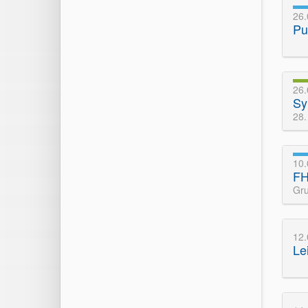
26
Pu
26.
Sy
28.
10.
FH
Gru
12
Le