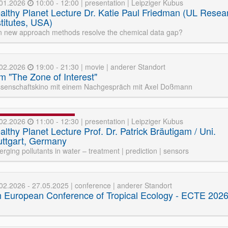
.01.2026
10:00 - 12:00 | presentation | Leipziger Kubus
althy Planet Lecture Dr. Katie Paul Friedman (UL Resea
stitutes, USA)
 new approach methods resolve the chemical data gap?
.02.2026
19:00 - 21:30 | movie | anderer Standort
lm "The Zone of Interest"
senschaftskino mit einem Nachgespräch mit Axel Doßmann
.02.2026
11:00 - 12:30 | presentation | Leipziger Kubus
althy Planet Lecture Prof. Dr. Patrick Bräutigam / Uni.
uttgart, Germany
rging pollutants in water – treatment | prediction | sensors
02.2026 - 27.05.2025 | conference | anderer Standort
h European Conference of Tropical Ecology - ECTE 202