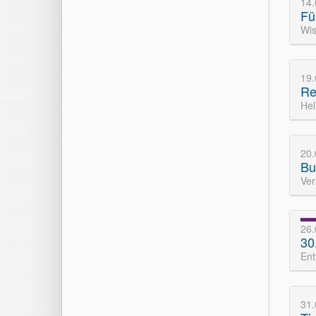
14
Fü
Wis
19
Ret
Hel
20
Bu
Ver
26.
30
Ent
31.