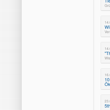
Ti
Grü
14
Wi
Ver
14
"T
Wis
16
10
Ök
23.
5t