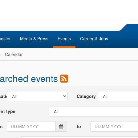
ansfer
Media & Press
Events
Career & Jobs
Calendar
arched events
ation
Category
nt type
om
to