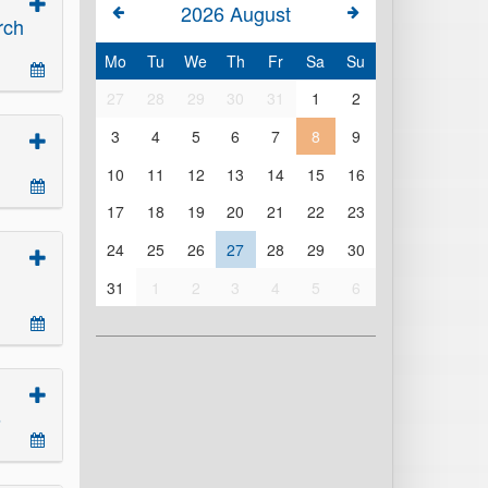
2026
August
rch
Mo
Tu
We
Th
Fr
Sa
Su
27
28
29
30
31
1
2
3
4
5
6
7
8
9
10
11
12
13
14
15
16
17
18
19
20
21
22
23
24
25
26
27
28
29
30
31
1
2
3
4
5
6
6