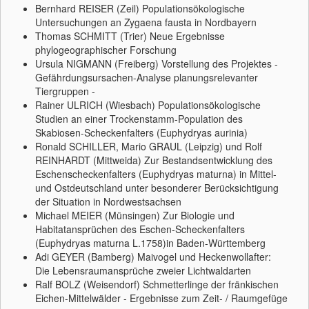
Bernhard REISER (Zeil) Populationsökologische
Untersuchungen an Zygaena fausta in Nordbayern
Thomas SCHMITT (Trier) Neue Ergebnisse
phylogeographischer Forschung
Ursula NIGMANN (Freiberg) Vorstellung des Projektes -
Gefährdungsursachen-Analyse planungsrelevanter
Tiergruppen -
Rainer ULRICH (Wiesbach) Populationsökologische
Studien an einer Trockenstamm-Population des
Skabiosen-Scheckenfalters (Euphydryas aurinia)
Ronald SCHILLER, Mario GRAUL (Leipzig) und Rolf
REINHARDT (Mittweida) Zur Bestandsentwicklung des
Eschenscheckenfalters (Euphydryas maturna) in Mittel-
und Ostdeutschland unter besonderer Berücksichtigung
der Situation in Nordwestsachsen
Michael MEIER (Münsingen) Zur Biologie und
Habitatansprüchen des Eschen-Scheckenfalters
(Euphydryas maturna L.1758)in Baden-Württemberg
Adi GEYER (Bamberg) Maivogel und Heckenwollafter:
Die Lebensraumansprüche zweier Lichtwaldarten
Ralf BOLZ (Weisendorf) Schmetterlinge der fränkischen
Eichen-Mittelwälder - Ergebnisse zum Zeit- / Raumgefüge