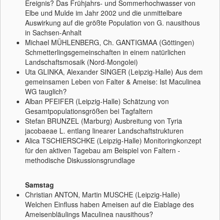
Ereignis? Das Frühjahrs- und Sommerhochwasser von
Elbe und Mulde im Jahr 2002 und die unmittelbare
Auswirkung auf die größte Population von G. nausithous
in Sachsen-Anhalt
Michael MÜHLENBERG, Ch. GANTIGMAA (Göttingen)
Schmetterlingsgemeinschaften in einem natürlichen
Landschaftsmosaik (Nord-Mongolei)
Uta GLINKA, Alexander SINGER (Leipzig-Halle) Aus dem
gemeinsamen Leben von Falter & Ameise: Ist Maculinea
WG tauglich?
Alban PFEIFER (Leipzig-Halle) Schätzung von
Gesamtpopulationsgrößen bei Tagfaltern
Stefan BRUNZEL (Marburg) Ausbreitung von Tyria
jacobaeae L. entlang linearer Landschaftstrukturen
Alica TSCHIERSCHKE (Leipzig-Halle) Monitoringkonzept
für den aktiven Tagebau am Beispiel von Faltern -
methodische Diskussionsgrundlage
Samstag
Christian ANTON, Martin MUSCHE (Leipzig-Halle)
Welchen Einfluss haben Ameisen auf die Eiablage des
Ameisenbläulings Maculinea nausithous?