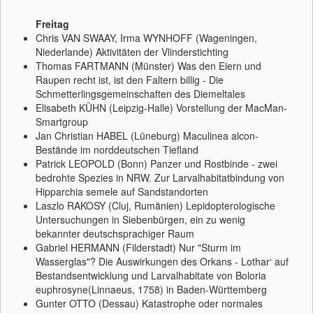
Freitag
Chris VAN SWAAY, Irma WYNHOFF (Wageningen,
Niederlande) Aktivitäten der Vlinderstichting
Thomas FARTMANN (Münster) Was den Eiern und
Raupen recht ist, ist den Faltern billig - Die
Schmetterlingsgemeinschaften des Diemeltales
Elisabeth KÜHN (Leipzig-Halle) Vorstellung der MacMan-
Smartgroup
Jan Christian HABEL (Lüneburg) Maculinea alcon-
Bestände im norddeutschen Tiefland
Patrick LEOPOLD (Bonn) Panzer und Rostbinde - zwei
bedrohte Spezies in NRW. Zur Larvalhabitatbindung von
Hipparchia semele auf Sandstandorten
Laszlo RAKOSY (Cluj, Rumänien) Lepidopterologische
Untersuchungen in Siebenbürgen, ein zu wenig
bekannter deutschsprachiger Raum
Gabriel HERMANN (Filderstadt) Nur "Sturm im
Wasserglas"? Die Auswirkungen des Orkans - Lothar‘ auf
Bestandsentwicklung und Larvalhabitate von Boloria
euphrosyne(Linnaeus, 1758) in Baden-Württemberg
Gunter OTTO (Dessau) Katastrophe oder normales