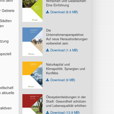
 mit dem
Wirtschaft und Gesellschaft:
Eine Einführung
r Gebiete
Download (6.6 MB)
Städten
gen
Die
Unternehmensperspektive:
Auf neue Herausforderungen
tzung
vorbereitet sein
Download (1.4 MB)
peziell
Naturkapital und
Klimapolitik: Synergien und
Konflikte
Download (9 MB)
ellschaft
 aktuelle
Ökosystemleistungen in der
Stadt: Gesundheit schützen
und Lebensqualität erhöhen
raktiven
Download (13.9 MB)