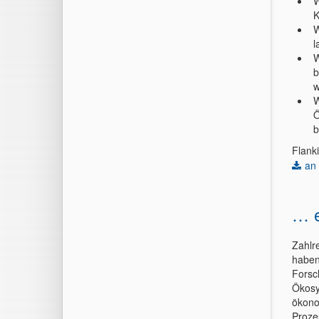
W
K
W
l
W
b
w
W
Ö
b
Flank
an
… e
Zahlr
haben
Forsc
Ökosy
ökono
Proze