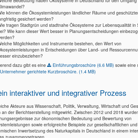
elche Bedeutung haben Ökosysteme in Deutschland für den Umgang
limawandel?
ie können die Ökosystemleistungen ländlicher Räume und geschützte
angfristig gesichert werden?
ie tragen Stadtgrün und stadtnahe Ökosysteme zur Lebensqualität in 
ei? Wie kann dieser Wert besser in Planungsentscheidungen einbezo
erden?
elche Möglichkeiten und Instrumente bestehen, den Wert von
kosystemleistungen in Entscheidungen über Land- und Ressourcennu
esser einzubeziehen?
ierend dazu gibt es eine
Einführungsbroschüre (6.6 MB)
sowie eine s
 Unternehmer gerichtete Kurzbroschüre. (1.4 MB)
in interaktiver und integrativer Prozess
eiche Akteure aus Wissenschaft, Politik, Verwaltung, Wirtschaft und Ges
 an der Berichtserstellung mitgewirkt. Zwischen 2012 und 2018 wurden
hungsergebnisse zur ökonomischen Bedeutung und Bewertung von
stemleistungen sowie erfolgreiche Beispiele zur gesellschaftlichen und
mischen Inwertsetzung des Naturkapitals in Deutschland in einem inte
ss zusammengetragen.