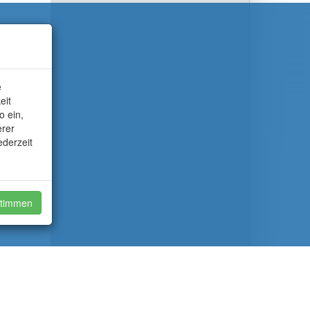
e
eit
o ein,
erer
ederzeit
timmen