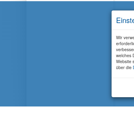
Einst
Wir verwe
erforderl
verbesse
welches D
Website s
über die