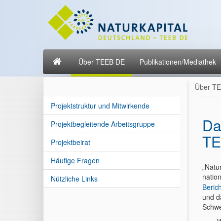
Über TEEB DE
Publikationen/Mediathek
Über T
Projektstruktur und Mitwirkende
Da
Projektbegleitende Arbeitsgruppe
TE
Projektbeirat
Häufige Fragen
„Natur
natio
Nützliche Links
Beric
und d
Schwe