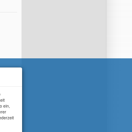
e
eit
o ein,
erer
ederzeit