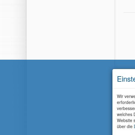
Einst
Wir verwe
erforderl
verbesse
welches D
Website s
über die