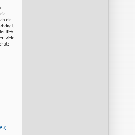
e
sie
ich als
bringt,
eutlich,
en viele
chutz
 KB)