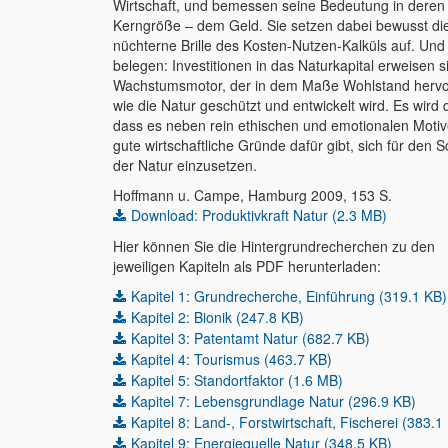
Wirtschaft, und bemessen seine Bedeutung in deren
Kerngröße – dem Geld. Sie setzen dabei bewusst di
nüchterne Brille des Kosten-Nutzen-Kalküls auf. Und 
belegen: Investitionen in das Naturkapital erweisen s
Wachstumsmotor, der in dem Maße Wohlstand hervor
wie die Natur geschützt und entwickelt wird. Es wird d
dass es neben rein ethischen und emotionalen Motiv
gute wirtschaftliche Gründe dafür gibt, sich für den S
der Natur einzusetzen.
Hoffmann u. Campe, Hamburg 2009, 153 S.
Download: Produktivkraft Natur (2.3 MB)
Hier können Sie die Hintergrundrecherchen zu den
jeweiligen Kapiteln als PDF herunterladen:
Kapitel 1: Grundrecherche, Einführung (319.1 KB)
Kapitel 2: Bionik (247.8 KB)
Kapitel 3: Patentamt Natur (682.7 KB)
Kapitel 4: Tourismus (463.7 KB)
Kapitel 5: Standortfaktor (1.6 MB)
Kapitel 7: Lebensgrundlage Natur (296.9 KB)
Kapitel 8: Land-, Forstwirtschaft, Fischerei (383.1
Kapitel 9: Energiequelle Natur (348.5 KB)