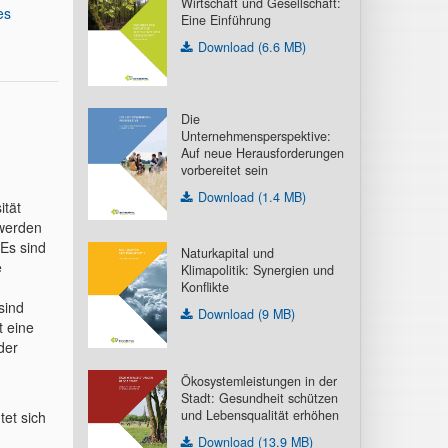
Wirtschaft und Gesellschaft:
es
Eine Einführung
Download (6.6 MB)
Die
Unternehmensperspektive:
Auf neue Herausforderungen
vorbereitet sein
Download (1.4 MB)
ität
werden
Es sind
Naturkapital und
e
Klimapolitik: Synergien und
Konflikte
sind
Download (9 MB)
t eine
der
Ökosystemleistungen in der
Stadt: Gesundheit schützen
und Lebensqualität erhöhen
tet sich
Download (13.9 MB)