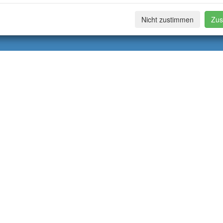
Nicht zustimmen
Zus
fe: 2298
geändert: 02.02.2018
Inhalt: Anne Wessner
webmaster