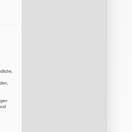
dliche,
nden,
ngen
und