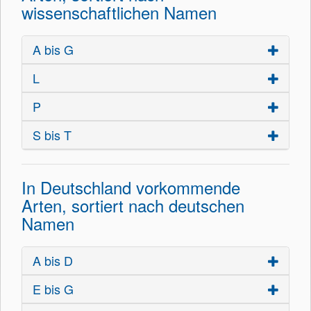
wissenschaftlichen Namen
A bis G
L
P
S bis T
In Deutschland vorkommende
Arten, sortiert nach deutschen
Namen
A bis D
E bis G