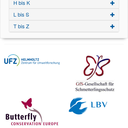
H bis K
L bis S
T bis Z