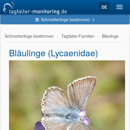
DE
Toggl
navig
Schmetterlinge bestimmen
Schmetterlinge bestimmen
Tagfalter-Familien
Bläulinge
Bläulinge (Lycaenidae)