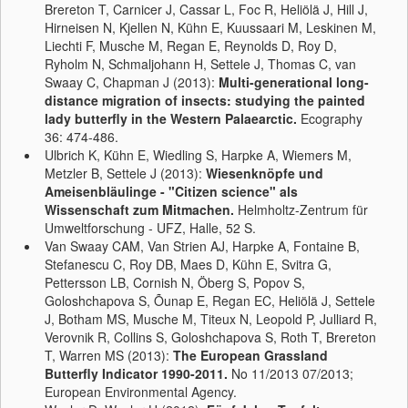
Brereton T, Carnicer J, Cassar L, Foc R, Heliölä J, Hill J,
Hirneisen N, Kjellen N, Kühn E, Kuussaari M, Leskinen M,
Liechti F, Musche M, Regan E, Reynolds D, Roy D,
Ryholm N, Schmaljohann H, Settele J, Thomas C, van
Swaay C, Chapman J (2013):
Multi-generational long-
distance migration of insects: studying the painted
lady butterfly in the Western Palaearctic.
Ecography
36: 474-486.
Ulbrich K, Kühn E, Wiedling S, Harpke A, Wiemers M,
Metzler B, Settele J (2013):
Wiesenknöpfe und
Ameisenbläulinge - "Citizen science" als
Wissenschaft zum Mitmachen.
Helmholtz-Zentrum für
Umweltforschung - UFZ, Halle, 52 S.
Van Swaay CAM, Van Strien AJ, Harpke A, Fontaine B,
Stefanescu C, Roy DB, Maes D, Kühn E, Svitra G,
Pettersson LB, Cornish N, Öberg S, Popov S,
Goloshchapova S, Õunap E, Regan EC, Heliölä J, Settele
J, Botham MS, Musche M, Titeux N, Leopold P, Julliard R,
Verovnik R, Collins S, Goloshchapova S, Roth T, Brereton
T, Warren MS (2013):
The European Grassland
Butterfly Indicator 1990-2011.
No 11/2013 07/2013;
European Environmental Agency.