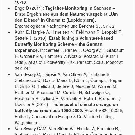
10-16
Enge D (2011):
Tagfalter-Monitoring in Sachsen –
Erste Ergebnisse aus dem Naturschutzgebiet „Um
den Eibsee“ in Chemnitz (Lepidoptera).
Entomologische Nachrichten und Berichte 55, 57-62
Kühn E, Harpke A, Hirneisen N, Feldmann R, Leopold P,
Settele J. (2010):
Establishing a Volunteer-based
Butterfly Monitoring Scheme – the German
Experience.
In: Settele J, Penev L, Georgiev T, Grabaum
R, Grobelnik V, Hammen V, Klotz S, Kotarac M, Kühn I
(eds.). Atlas of Biodiversity Risk. Pensoft, Sofia, Moscow:
242-243
Van Swaay C, Harpke A, Van Strien A, Fontaine B,
Stefanescu C, Roy D, Maes D, Kühn E, Õunap E, Regan
E, Švitra G, Heliölä J, Settele J, Musche M, Warren M,
Plattner M, Kuussaari M, Cornish N, Schweiger O,
Feldmann R, Julliard R, Verovnik R, Roth T, Brereton T,
Devictor V (2010):
The impact of climate change on
butterfly communities 1990-2009.
Report VS2010.025,
Butterfly Conservation Europe & De Vlinderstichting,
Wageningen.
Van Swaay CAM, Van Strien AJ, Harpke A, Fontaine B,
Stefanescu C, Roy D, Maes D, Kühn E, Õunap E, Regan