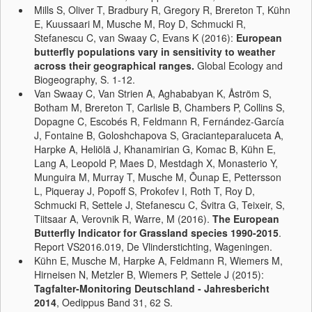
Mills S, Oliver T, Bradbury R, Gregory R, Brereton T, Kühn
E, Kuussaari M, Musche M, Roy D, Schmucki R,
Stefanescu C, van Swaay C, Evans K (2016):
European
butterfly populations vary in sensitivity to weather
across their geographical ranges.
Global Ecology and
Biogeography, S. 1-12.
Van Swaay C, Van Strien A, Aghababyan K, Åström S,
Botham M, Brereton T, Carlisle B, Chambers P, Collins S,
Dopagne C, Escobés R, Feldmann R, Fernández-García
J, Fontaine B, Goloshchapova S, Gracianteparaluceta A,
Harpke A, Heliölä J, Khanamirian G, Komac B, Kühn E,
Lang A, Leopold P, Maes D, Mestdagh X, Monasterio Y,
Munguira M, Murray T, Musche M, Õunap E, Pettersson
L, Piqueray J, Popoff S, Prokofev I, Roth T, Roy D,
Schmucki R, Settele J, Stefanescu C, Švitra G, Teixeir, S,
Tiitsaar A, Verovnik R, Warre, M (2016).
The European
Butterfly Indicator for Grassland species 1990-2015
.
Report VS2016.019, De Vlinderstichting, Wageningen.
Kühn E, Musche M, Harpke A, Feldmann R, Wiemers M,
Hirneisen N, Metzler B, Wiemers P, Settele J (2015):
Tagfalter-Monitoring Deutschland - Jahresbericht
2014
, Oedippus Band 31, 62 S.