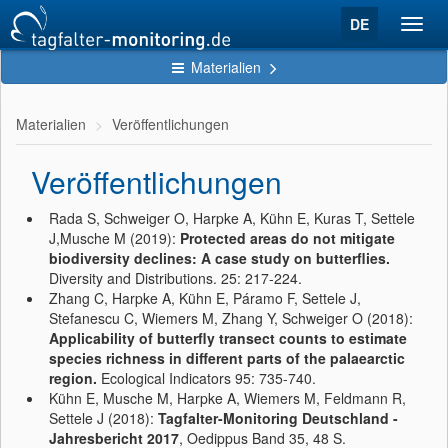
DE
Toggl
navig
Materialien
Materialien
Veröffentlichungen
Veröffentlichungen
Rada S, Schweiger O, Harpke A, Kühn E, Kuras T, Settele
J,Musche M (2019):
Protected areas do not mitigate
biodiversity declines: A case study on butterflies.
Diversity and Distributions. 25: 217-224.
Zhang C, Harpke A, Kühn E, Páramo F, Settele J,
Stefanescu C, Wiemers M, Zhang Y, Schweiger O (2018):
Applicability of butterfly transect counts to estimate
species richness in different parts of the palaearctic
region.
Ecological Indicators 95: 735-740.
Kühn E, Musche M, Harpke A, Wiemers M, Feldmann R,
Settele J (2018):
Tagfalter-Monitoring Deutschland -
Jahresbericht 2017
, Oedippus Band 35, 48 S.