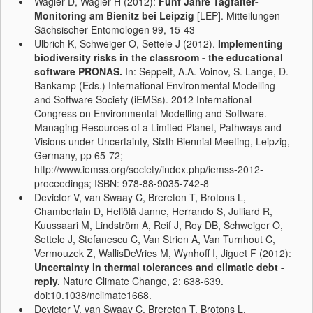
Wagler D, Wagler H (2012):
Fünf Jahre Tagfalter-
Monitoring am Bienitz bei Leipzig
[LEP]. Mitteilungen
Sächsischer Entomologen 99, 15-43
Ulbrich K, Schweiger O, Settele J (2012).
Implementing
biodiversity risks in the classroom - the educational
software PRONAS.
In: Seppelt, A.A. Voinov, S. Lange, D.
Bankamp (Eds.) International Environmental Modelling
and Software Society (iEMSs). 2012 International
Congress on Environmental Modelling and Software.
Managing Resources of a Limited Planet, Pathways and
Visions under Uncertainty, Sixth Biennial Meeting, Leipzig,
Germany, pp 65-72;
http://www.iemss.org/society/index.php/iemss-2012-
proceedings; ISBN: 978-88-9035-742-8
Devictor V, van Swaay C, Brereton T, Brotons L,
Chamberlain D, Heliölä Janne, Herrando S, Julliard R,
Kuussaari M, Lindström A, Reif J, Roy DB, Schweiger O,
Settele J, Stefanescu C, Van Strien A, Van Turnhout C,
Vermouzek Z, WallisDeVries M, Wynhoff I, Jiguet F (2012):
Uncertainty in thermal tolerances and climatic debt -
reply.
Nature Climate Change, 2: 638-639.
doi:10.1038/nclimate1668.
Devictor V, van Swaay C, Brereton T, Brotons L,