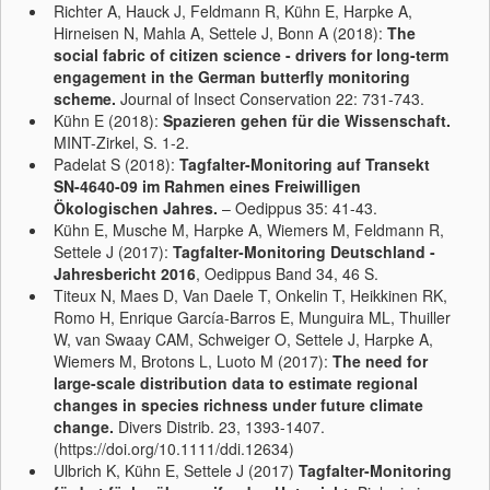
Richter A, Hauck J, Feldmann R, Kühn E, Harpke A,
Hirneisen N, Mahla A, Settele J, Bonn A (2018):
The
social fabric of citizen science - drivers for long-term
engagement in the German butterfly monitoring
scheme.
Journal of Insect Conservation 22: 731-743.
Kühn E (2018):
Spazieren gehen für die Wissenschaft.
MINT-Zirkel, S. 1-2.
Padelat S (2018):
Tagfalter-Monitoring auf Transekt
SN-4640-09 im Rahmen eines Freiwilligen
Ökologischen Jahres.
– Oedippus 35: 41-43.
Kühn E, Musche M, Harpke A, Wiemers M, Feldmann R,
Settele J (2017):
Tagfalter-Monitoring Deutschland -
Jahresbericht 2016
, Oedippus Band 34, 46 S.
Titeux N, Maes D, Van Daele T, Onkelin T, Heikkinen RK,
Romo H, Enrique García-Barros E, Munguira ML, Thuiller
W, van Swaay CAM, Schweiger O, Settele J, Harpke A,
Wiemers M, Brotons L, Luoto M (2017):
The need for
large-scale distribution data to estimate regional
changes in species richness under future climate
change.
Divers Distrib. 23, 1393-1407.
(https://doi.org/10.1111/ddi.12634)
Ulbrich K, Kühn E, Settele J (2017)
Tagfalter-Monitoring