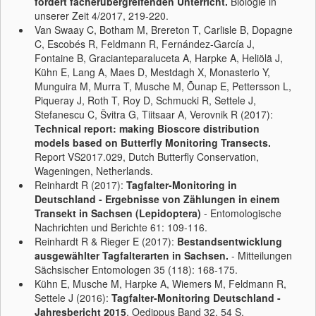
fördert fächerübergreifenden Unterricht.
Biologie in
unserer Zeit 4/2017, 219-220.
Van Swaay C, Botham M, Brereton T, Carlisle B, Dopagne
C, Escobés R, Feldmann R, Fernández-García J,
Fontaine B, Gracianteparaluceta A, Harpke A, Heliölä J,
Kühn E, Lang A, Maes D, Mestdagh X, Monasterio Y,
Munguira M, Murra T, Musche M, Õunap E, Pettersson L,
Piqueray J, Roth T, Roy D, Schmucki R, Settele J,
Stefanescu C, Švitra G, Tiitsaar A, Verovnik R (2017):
Technical report: making Bioscore distribution
models based on Butterfly Monitoring Transects.
Report VS2017.029, Dutch Butterfly Conservation,
Wageningen, Netherlands.
Reinhardt R (2017):
Tagfalter-Monitoring in
Deutschland - Ergebnisse von Zählungen in einem
Transekt in Sachsen (Lepidoptera)
- Entomologische
Nachrichten und Berichte 61: 109-116.
Reinhardt R & Rieger E (2017):
Bestandsentwicklung
ausgewählter Tagfalterarten in Sachsen.
- Mitteilungen
Sächsischer Entomologen 35 (118): 168-175.
Kühn E, Musche M, Harpke A, Wiemers M, Feldmann R,
Settele J (2016):
Tagfalter-Monitoring Deutschland -
Jahresbericht 2015
, Oedippus Band 32, 54 S.