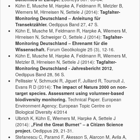
Kühn E, Musche M, Harpke A, Feldmann R, Metzler B,
Wiemers M, Hirneisen N, Settele J (2014):
Tagfalter-
Monitoring Deutschland – Anleitung für
Transektzähler.
Oedippus Band 27, 47 S.
Kühn E, Musche M, Feldmann R, Harpke A, Wiemers M,
Hirneisen N, Schweiger O, Settele J (2014):
Tagfalter-
Monitoring Deutschland – Ehrenamt für die
Wissenschaft.
Forum Geoökologie 25 (3), 12-16.
Kühn E, Musche M, Harpke A, Feldmann R, Wiemers M,
Metzler B, Hirneisen N, Settele J (2014):
Tagfalter-
Monitoring Deutschland - Jahresbericht 2012
,
Oedippus Band 28, 56 S.
Pellissier V, Schmucki R, Jiguet F, Julliard R, Touroult J,
Evans R D (2014):
The impact of Natura 2000 on non-
target species. Assessment using volunteer-based
biodiversity monitoring.
Technical Paper. European
Environment Agency; European Topic Centre on
Biological Diversity 4/2014
Ulbrich K, Kühn E, Wiemers M, Harpke A, Settele J
(2014):
„Find the Great Burnet“ – a Citizen Science
project.
Oedippus 29, 21-31.
Stefanescu C, Paramó F, Akesson S, Alarcon M, Avila A,