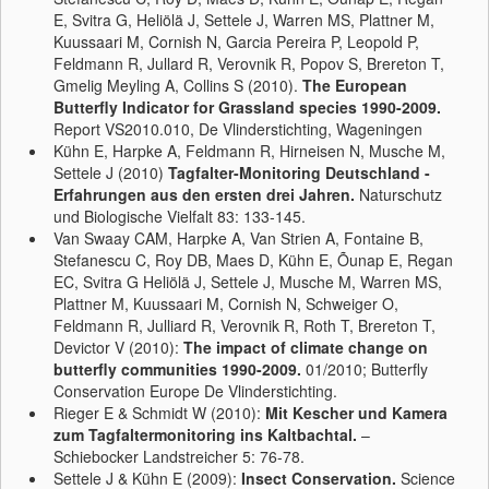
E, Svitra G, Heliölä J, Settele J, Warren MS, Plattner M,
Kuussaari M, Cornish N, Garcia Pereira P, Leopold P,
Feldmann R, Jullard R, Verovnik R, Popov S, Brereton T,
Gmelig Meyling A, Collins S (2010).
The European
Butterfly Indicator for Grassland species 1990-2009.
Report VS2010.010, De Vlinderstichting, Wageningen
Kühn E, Harpke A, Feldmann R, Hirneisen N, Musche M,
Settele J (2010)
Tagfalter-Monitoring Deutschland -
Erfahrungen aus den ersten drei Jahren.
Naturschutz
und Biologische Vielfalt 83: 133-145.
Van Swaay CAM, Harpke A, Van Strien A, Fontaine B,
Stefanescu C, Roy DB, Maes D, Kühn E, Õunap E, Regan
EC, Svitra G Heliölä J, Settele J, Musche M, Warren MS,
Plattner M, Kuussaari M, Cornish N, Schweiger O,
Feldmann R, Julliard R, Verovnik R, Roth T, Brereton T,
Devictor V (2010):
The impact of climate change on
butterfly communities 1990-2009.
01/2010; Butterfly
Conservation Europe De Vlinderstichting.
Rieger E & Schmidt W (2010):
Mit Kescher und Kamera
zum Tagfaltermonitoring ins Kaltbachtal.
–
Schiebocker Landstreicher 5: 76-78.
Settele J & Kühn E
(2009):
Insect Conservation.
Science