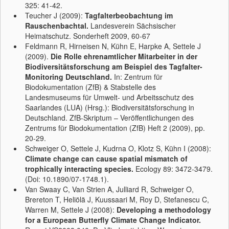
325: 41-42.
Teucher J (2009):
Tagfalterbeobachtung im
Rauschenbachtal.
Landesverein Sächsischer
Heimatschutz. Sonderheft 2009, 60-67
Feldmann R, Hirneisen N, Kühn E, Harpke A, Settele J
(2009).
Die Rolle ehrenamtlicher Mitarbeiter in der
Biodiversitätsforschung am Beispiel des Tagfalter-
Monitoring Deutschland.
In: Zentrum für
Biodokumentation (ZfB) & Stabstelle des
Landesmuseums für Umwelt- und Arbeitsschutz des
Saarlandes (LUA) (Hrsg.): Biodiversitätsforschung in
Deutschland. ZfB-Skriptum – Veröffentlichungen des
Zentrums für Biodokumentation (ZfB) Heft 2 (2009), pp.
20-29.
Schweiger O, Settele J, Kudrna O, Klotz S, Kühn I (2008):
Climate change can cause spatial mismatch of
trophically interacting species.
Ecology 89: 3472-3479.
(Doi: 10.1890/07-1748.1).
Van Swaay C, Van Strien A, Julliard R, Schweiger O,
Brereton T, Heliölä J, Kuussaari M, Roy D, Stefanescu C,
Warren M, Settele J (2008):
Developing a methodology
for a European Butterfly Climate Change Indicator.