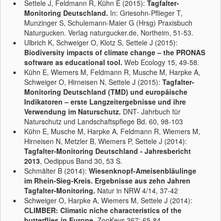
Settele J, Feldmann R, Kühn E (2015):
Tagfalter-
Monitoring Deutschland.
In: Griesohn-Pflieger T,
Munzinger S, Schulemann-Maier G (Hrsg) Praxisbuch
Naturgucken. Verlag naturgucker.de, Northeim, 51-53.
Ulbrich K, Schweiger O, Klotz S, Settele J (2015):
Biodiversity impacts of climate change – the PRONAS
software as educational tool.
Web Ecology 15, 49-58.
Kühn E, Wiemers M, Feldmann R, Musche M, Harpke A,
Schweiger O, Hirneisen N, Settele J (2015):
Tagfalter-
Monitoring Deutschland (TMD) und europäische
Indikatoren – erste Langzeitergebnisse und ihre
Verwendung im Naturschutz.
DNT- Jahrbuch für
Naturschutz und Landschaftspflege Bd. 60, 98-103
Kühn E, Musche M, Harpke A, Feldmann R, Wiemers M,
Hirneisen N, Metzler B, Wiemers P, Settele J (2014):
Tagfalter-Monitoring Deutschland - Jahresbericht
2013
, Oedippus Band 30, 53 S.
Schmälter B (2014):
Wiesenknopf-Ameisenbläulinge
im Rhein-Sieg-Kreis. Ergebnisse aus zehn Jahren
Tagfalter-Monitoring.
Natur in NRW 4/14, 37-42
Schweiger O, Harpke A, Wiemers M, Settele J (2014):
CLIMBER: Climatic niche characteristics of the
butterflies in Europe.
ZooKeys 367: 65-84.