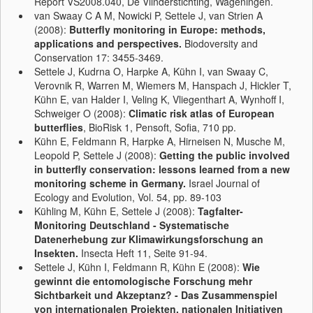
Report VS2008.040, De Vlinderstichting, Wageningen.
van Swaay C A M, Nowicki P, Settele J, van Strien A
(2008):
Butterfly monitoring in Europe: methods,
applications and perspectives.
Biodoversity and
Conservation 17: 3455-3469.
Settele J, Kudrna O, Harpke A, Kühn I, van Swaay C,
Verovnik R, Warren M, Wiemers M, Hanspach J, Hickler T,
Kühn E, van Halder I, Veling K, Vliegenthart A, Wynhoff I,
Schweiger O (2008):
Climatic risk atlas of European
butterflies
, BioRisk 1, Pensoft, Sofia, 710 pp.
Kühn E, Feldmann R, Harpke A, Hirneisen N, Musche M,
Leopold P, Settele J (2008):
Getting the public involved
in butterfly conservation: lessons learned from a new
monitoring scheme in Germany.
Israel Journal of
Ecology and Evolution, Vol. 54, pp. 89-103
Kühling M, Kühn E, Settele J (2008):
Tagfalter-
Monitoring Deutschland - Systematische
Datenerhebung zur Klimawirkungsforschung an
Insekten.
Insecta Heft 11, Seite 91-94.
Settele J, Kühn I, Feldmann R, Kühn E
(2008):
Wie
gewinnt die entomologische Forschung mehr
Sichtbarkeit und Akzeptanz? - Das Zusammenspiel
von internationalen Projekten, nationalen Initiativen