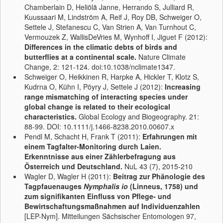
Chamberlain D, Heliölä Janne, Herrando S, Julliard R,
Kuussaari M, Lindström A, Reif J, Roy DB, Schweiger O,
Settele J, Stefanescu C, Van Strien A, Van Turnhout C,
Vermouzek Z, WallisDeVries M, Wynhoff I, Jiguet F (2012):
Differences in the climatic debts of birds and
butterflies at a continental scale.
Nature Climate
Change, 2: 121-124. doi:10.1038/nclimate1347.
Schweiger O, Heikkinen R, Harpke A, Hickler T, Klotz S,
Kudrna O, Kühn I, Pöyry J, Settele J (2012):
Increasing
range mismatching of interacting species under
global change is related to their ecological
characteristics.
Global Ecology and Biogeography. 21:
88-99. DOI: 10.1111/j.1466-8238.2010.00607.x
Pendl M, Schacht H, Frank T (2011):
Erfahrungen mit
einem Tagfalter-Monitoring durch Laien.
Erkenntnisse aus einer Zählerbefragung aus
Österreich und Deutschland.
NuL 43 (7), 2015-210
Wagler D, Wagler H (2011):
Beitrag zur Phänologie des
Tagpfauenauges
Nymphalis io
(Linneus, 1758) und
zum signifikanten Einfluss von Pflege- und
Bewirtschaftungsmaßnahmen auf Individuenzahlen
[LEP-Nym]. Mitteilungen Sächsischer Entomologen 97,