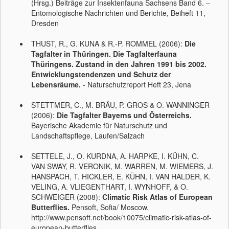
(Hrsg.) Beiträge zur Insektenfauna Sachsens Band 6. –
Entomologische Nachrichten und Berichte, Beiheft 11,
Dresden
THUST, R., G. KUNA & R.-P. ROMMEL (2006):
Die
Tagfalter in Thüringen. Die Tagfalterfauna
Thüringens. Zustand in den Jahren 1991 bis 2002.
Entwicklungstendenzen und Schutz der
Lebensräume.
- Naturschutzreport Heft 23, Jena
STETTMER, C., M. BRÄU, P. GROS & O. WANNINGER
(2006):
Die Tagfalter Bayerns und Österreichs.
Bayerische Akademie für Naturschutz und
Landschaftspflege, Laufen/Salzach
SETTELE, J., O. KURDNA, A. HARPKE, I. KÜHN, C.
VAN SWAY, R. VERONIK, M. WARREN, M. WIEMERS, J.
HANSPACH, T. HICKLER, E. KÜHN, I. VAN HALDER, K.
VELING, A. VLIEGENTHART, I. WYNHOFF, & O.
SCHWEIGER (2008):
Climatic Risk Atlas of European
Butterflies.
Pensoft, Sofia/ Moscow.
http://www.pensoft.net/book/10075/climatic-risk-atlas-of-
european-butterflies