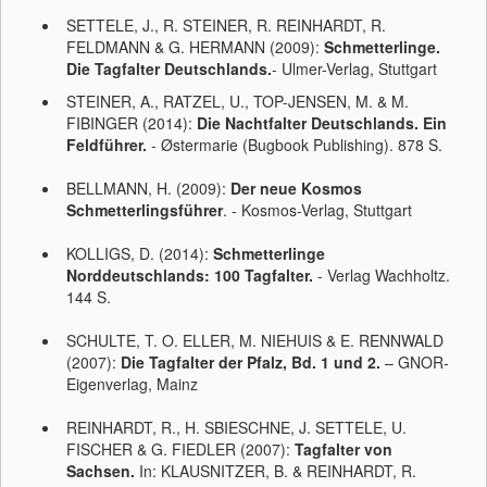
SETTELE, J., R. STEINER, R. REINHARDT, R.
FELDMANN & G. HERMANN (2009):
Schmetterlinge.
Die Tagfalter Deutschlands.
- Ulmer-Verlag, Stuttgart
STEINER, A., RATZEL, U., TOP-JENSEN, M. & M.
FIBINGER (2014):
Die Nachtfalter Deutschlands. Ein
Feldführer.
- Østermarie (Bugbook Publishing). 878 S.
BELLMANN, H. (2009):
Der neue Kosmos
Schmetterlingsführer
. - Kosmos-Verlag, Stuttgart
KOLLIGS, D. (2014):
Schmetterlinge
Norddeutschlands: 100 Tagfalter.
- Verlag Wachholtz.
144 S.
SCHULTE, T. O. ELLER, M. NIEHUIS & E. RENNWALD
(2007):
Die Tagfalter der Pfalz, Bd. 1 und 2.
– GNOR-
Eigenverlag, Mainz
REINHARDT, R., H. SBIESCHNE, J. SETTELE, U.
FISCHER & G. FIEDLER (2007):
Tagfalter von
Sachsen.
In: KLAUSNITZER, B. & REINHARDT, R.