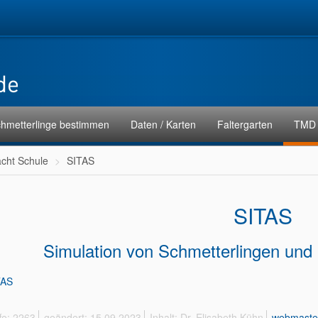
hmetterlinge bestimmen
Daten / Karten
Faltergarten
TMD 
ht Schule
SITAS
SITAS
Simulation von Schmetterlingen und 
TAS
fe: 2263
geändert: 15.09.2023
Inhalt: Dr. Elisabeth Kühn
webmaste