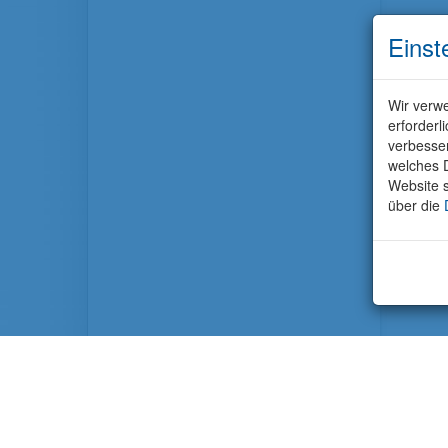
Einst
Wir verwe
erforderl
verbesse
welches D
Website s
über die