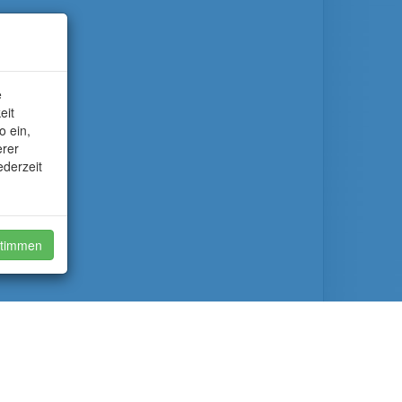
e
eit
o ein,
erer
ederzeit
timmen