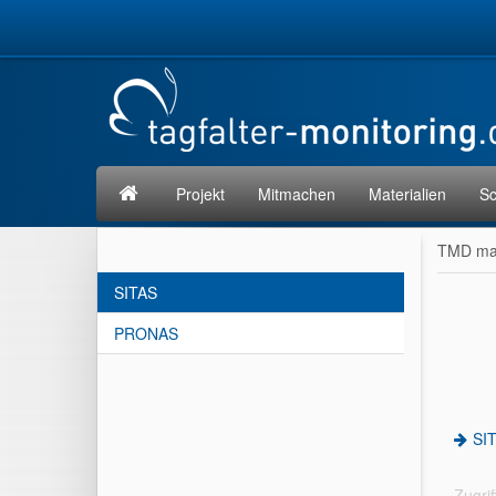
Projekt
Mitmachen
Materialien
Sc
TMD mac
SITAS
PRONAS
SI
Zugrif