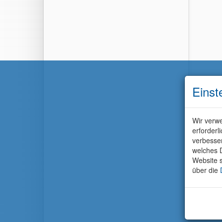
Einst
Wir verwe
erforderl
verbesse
welches D
Website s
über die