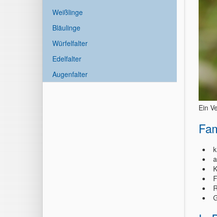
Weißlinge
Bläulinge
Würfelfalter
Edelfalter
Augenfalter
Ein Ve
Fam
k
a
K
F
R
G