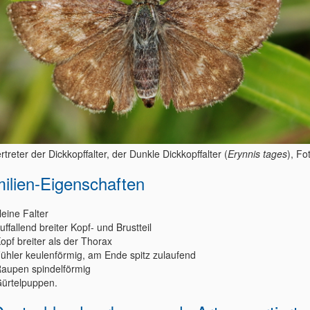
rtreter der Dickkopffalter, der Dunkle Dickkopffalter (
Erynnis tages
), Fo
ilien-Eigenschaften
leine Falter
uffallend breiter Kopf- und Brustteil
opf breiter als der Thorax
ühler keulenförmig, am Ende spitz zulaufend
aupen spindelförmig
ürtelpuppen.