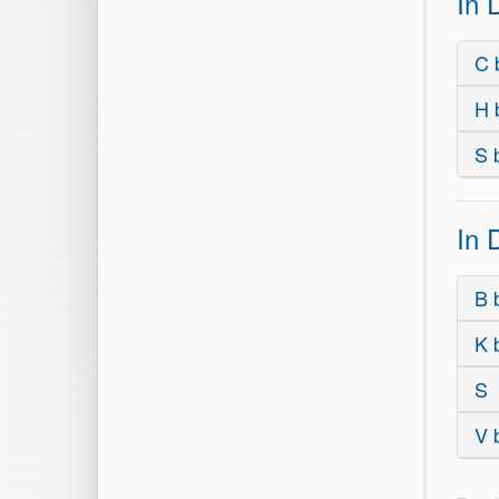
In 
C 
H 
S 
In 
B 
K 
S
V 