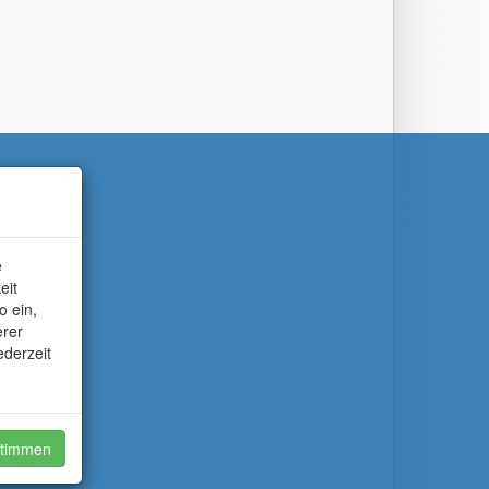
e
eit
o ein,
erer
ederzeit
timmen