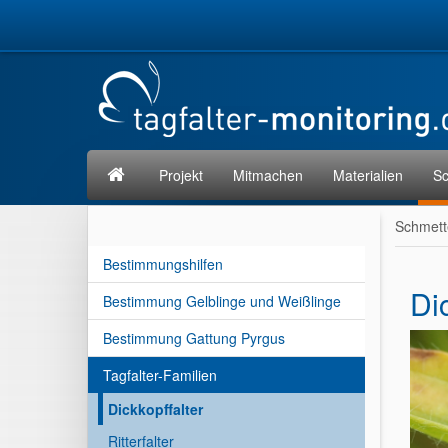
Projekt
Mitmachen
Materialien
Sc
Schmett
Bestimmungshilfen
Di
Bestimmung Gelblinge und Weißlinge
Bestimmung Gattung Pyrgus
Tagfalter-Familien
Dickkopffalter
Ritterfalter