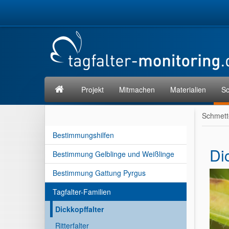
Projekt
Mitmachen
Materialien
Sc
Schmett
Bestimmungshilfen
Di
Bestimmung Gelblinge und Weißlinge
Bestimmung Gattung Pyrgus
Tagfalter-Familien
Dickkopffalter
Ritterfalter