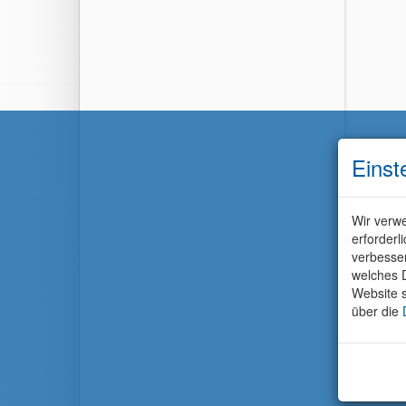
Einst
Wir verwe
erforderl
verbesse
welches D
Website s
über die