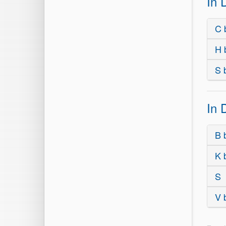
In 
C 
H 
S 
In 
B 
K 
S
V 