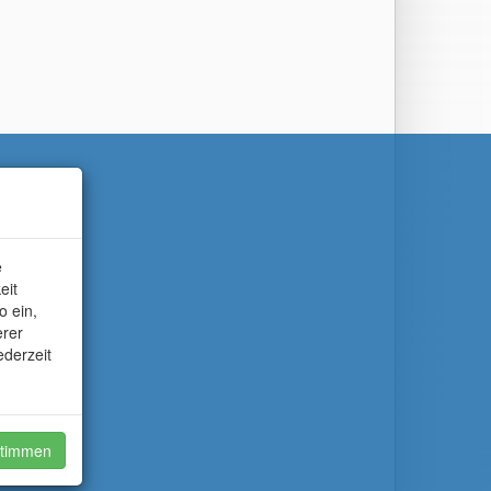
e
eit
o ein,
erer
ederzeit
timmen