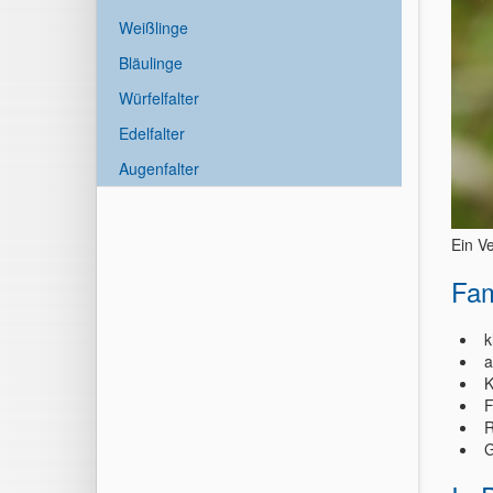
Weißlinge
Bläulinge
Würfelfalter
Edelfalter
Augenfalter
Ein Ve
Fam
k
a
K
F
R
G