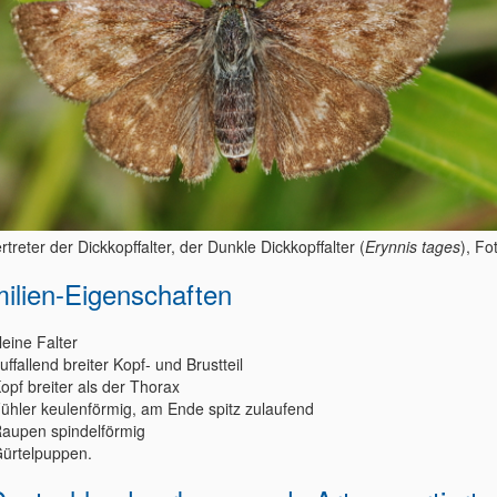
rtreter der Dickkopffalter, der Dunkle Dickkopffalter (
Erynnis tages
), Fo
ilien-Eigenschaften
leine Falter
uffallend breiter Kopf- und Brustteil
opf breiter als der Thorax
ühler keulenförmig, am Ende spitz zulaufend
aupen spindelförmig
ürtelpuppen.