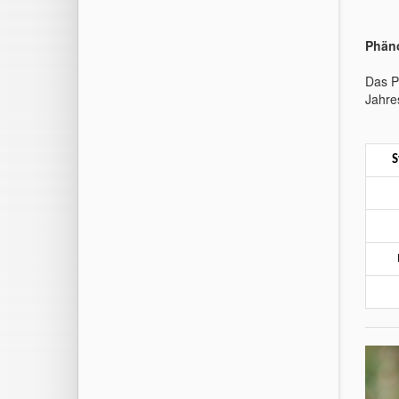
Phän
Das P
Jahre
S