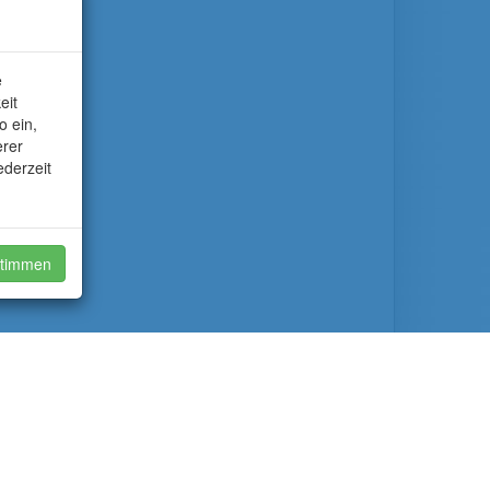
e
eit
o ein,
erer
ederzeit
timmen