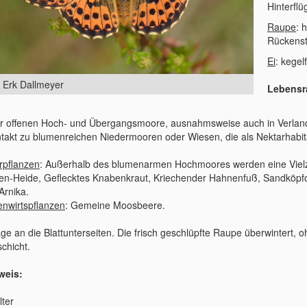
Hinterflü
Raupe
: 
Rückenst
Ei
: kegel
: Erk Dallmeyer
Lebensr
er offenen Hoch- und Übergangsmoore, ausnahmsweise auch in Verlan
ntakt zu blumenreichen Niedermooren oder Wiesen, die als Nektarhabit
rpflanzen
: Außerhalb des blumenarmen Hochmoores werden eine Vielzah
en-Heide, Geflecktes Knabenkraut, Kriechender Hahnenfuß, Sandköpf
Arnika.
nwirtspflanzen
: Gemeine Moosbeere.
age an die Blattunterseiten. Die frisch geschlüpfte Raupe überwintert
chicht.
weis:
lter