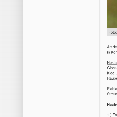
Foto
Art d
in Ko
Nekta
Glock
Klee, 
Raupe
Eiabl
Streus
Nach
1.) Fa