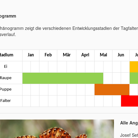
ogramm
hänogramm zeigt die verschiedenen Entwicklungsstadien der Tagfalte
sverlauf.
tadium
Jan
Feb
Mär
Apri
Mai
Jun
J
Ei
Raupe
Puppe
Falter
Alle An
Josef Set