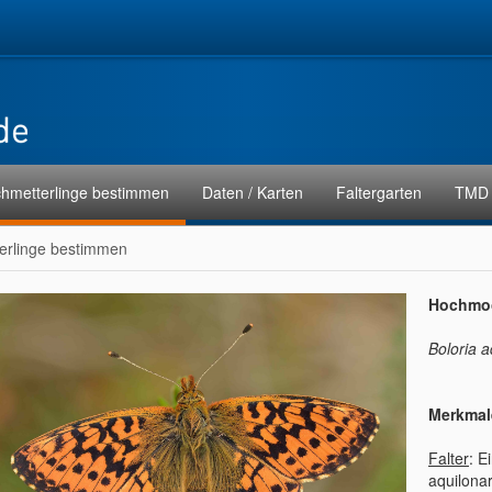
hmetterlinge bestimmen
Daten / Karten
Faltergarten
TMD 
erlinge bestimmen
Hochmoor
Boloria a
Merkmal
Falter
: E
aquilona