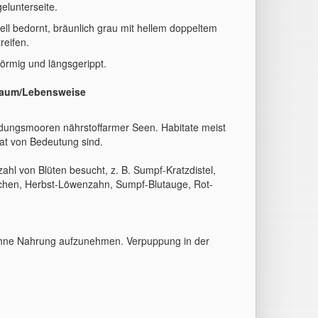
gelunterseite.
hell bedornt, bräunlich grau mit hellem doppeltem
reifen.
förmig und längsgerippt.
aum/Lebensweise
dungsmooren nährstoffarmer Seen. Habitate meist
at von Bedeutung sind.
l von Blüten besucht, z. B. Sumpf-Kratzdistel,
chen, Herbst-Löwenzahn, Sumpf-Blutauge, Rot-
, ohne Nahrung aufzunehmen. Verpuppung in der