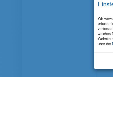
Einst
Wir verwe
erforderl
verbesse
welches D
Website s
über die