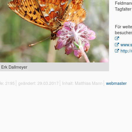
Feldmann
Tagfalter
Für weit
besuchen
www.s
http:/
: Erk Dallmeyer
fe: 2195
geändert: 29.03.2017
Inhalt: Matthias Mann
webmaster