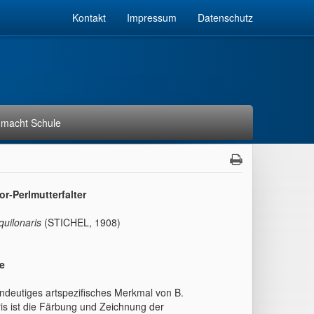
Kontakt
Impressum
Datenschutz
macht Schule
-Perlmutterfalter
quilonaris
(STICHEL, 1908)
e
indeutiges artspezifisches Merkmal von B.
ris ist die Färbung und Zeichnung der