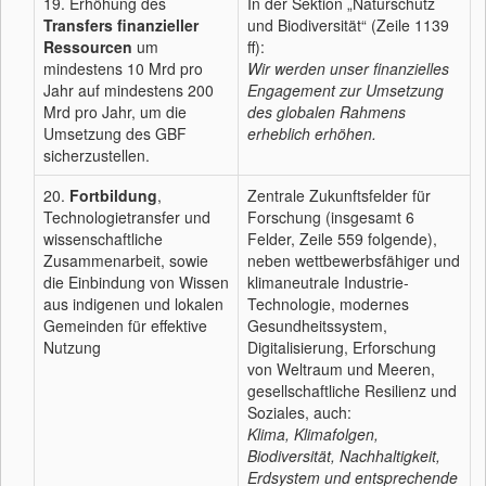
19. Erhöhung des
In der Sektion „Naturschutz
Transfers finanzieller
und Biodiversität“ (Zeile 1139
Ressourcen
um
ff):
mindestens 10 Mrd pro
Wir werden unser finanzielles
Jahr auf mindestens 200
Engagement zur Umsetzung
Mrd pro Jahr, um die
des globalen Rahmens
Umsetzung des GBF
erheblich erhöhen.
sicherzustellen.
20.
Fortbildung
,
Zentrale Zukunftsfelder für
Technologietransfer und
Forschung (insgesamt 6
wissenschaftliche
Felder, Zeile 559 folgende),
Zusammenarbeit, sowie
neben wettbewerbsfähiger und
die Einbindung von Wissen
klimaneutrale Industrie-
aus indigenen und lokalen
Technologie, modernes
Gemeinden für effektive
Gesundheitssystem,
Nutzung
Digitalisierung, Erforschung
von Weltraum und Meeren,
gesellschaftliche Resilienz und
Soziales, auch:
Klima, Klimafolgen,
Biodiversität, Nachhaltigkeit,
Erdsystem und entsprechende