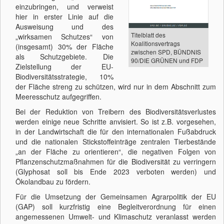
einzubringen, und verweist
hier in erster Linie auf die
Ausweisung und des
Titelblatt des
„wirksamen Schutzes“ von
Koalitionsvertrags
(insgesamt) 30% der Fläche
zwischen SPD, BÜNDNIS
als Schutzgebiete. Die
90/DIE GRÜNEN und FDP
Zielstellung der EU-
Biodiversitätsstrategie, 10%
der Fläche streng zu schützen, wird nur in dem Abschnitt zum
Meeresschutz aufgegriffen.
Bei der Reduktion von Treibern des Biodiversitätsverlustes
werden einige neue Schritte anvisiert. So ist z.B. vorgesehen,
in der Landwirtschaft die für den internationalen Fußabdruck
und die nationalen Stickstoffeinträge zentralen Tierbestände
„an der Fläche zu orientieren“, die negativen Folgen von
Pflanzenschutzmaßnahmen für die Biodiversität zu verringern
(Glyphosat soll bis Ende 2023 verboten werden) und
Ökolandbau zu fördern.
Für die Umsetzung der Gemeinsamen Agrarpolitik der EU
(GAP) soll kurzfristig eine Begleitverordnung für einen
angemessenen Umwelt- und Klimaschutz veranlasst werden