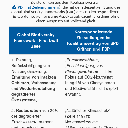
Zielstellungen aus dem Koalitionsvertrag (
PDF mit Zeilennummern
), die mit dem derzeitigen Stand des
Global Biodiversity Frameworks (GBF) der CBD korrespondieren .
Es werden so gemeinsame Aspekte aufgezeigt, allerdings ohne
einen Anspruch auf Vollständigkeit.
Korrespondierende
Global Biodiversity
Zielstellungen im
Framework - First Draft
Koalitionsvertrag von SPD,
Ziele
Grünen und FDP
1. Planung,
„Bürokratieabbau“,
Berücksichtigung von
„Beschleunigung von
Nutzungsänderung,
Planungsverfahren“
– hier
Erhaltung von intakten
Fokus auf CO2-Neutralität.
Gebieten,
Verbesserung
Integrität von Ökosystemen
und
Wiederherstellung
und Biodiversität nicht explizit
degradierter
erwähnt.
Ökosysteme,
2.
Restauration
von 20%
„Natürlicher Klimaschutz“
der degradierten
(Zeile 1197ff):
Frischwasser-, marinen
Wir entwickeln ein
und terrestrischen
Aktionsprogramm Natürlicher