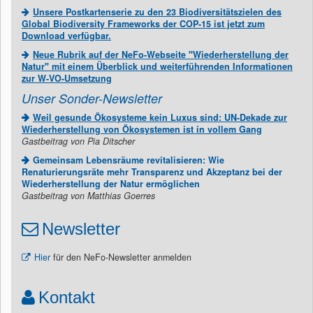
Unsere Postkartenserie zu den 23 Biodiversitätszielen des
Global Biodiversity Frameworks der COP-15 ist jetzt zum
Download verfügbar.
Neue Rubrik auf der NeFo-Webseite "Wiederherstellung der
Natur" mit einem Überblick und weiterführenden Informationen
zur W-VO-Umsetzung
Unser Sonder-Newsletter
Weil gesunde Ökosysteme kein Luxus sind: UN-Dekade zur
Wiederherstellung von Ökosystemen ist in vollem Gang
Gastbeitrag von Pia Ditscher
Gemeinsam Lebensräume revitalisieren: Wie
Renaturierungsräte mehr Transparenz und Akzeptanz bei der
Wiederherstellung der Natur ermöglichen
Gastbeitrag von Matthias Goerres
Newsletter
Hier
für den NeFo-Newsletter anmelden
Kontakt