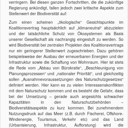
verringern. Bei diesen ganzen Fortschritten, die die zukünftige
Regierung ankündigt, fallen jedoch zwei kritische Aspekte zum
Stellenwert der Biodiversität auf:
Zum einen scheinen „ökologische“ Gesichtspunkte im
Koalitionsvertrag hauptsächlich auf „klimaneutral“ abzuzielen
und der tatsächliche Schutz von Ökosystemen als Basis
unserer Gesellschaft als nachrangig eingestuft zu werden. So
wird Biodiversität bei zentralen Projekten des Koalitionsvertrags
nur ein geringerer Stellenwert zugeschrieben. Dazu gehören
beispielsweise der Ausbau der erneuerbaren Energien und der
Infrastruktur sowie die Schaffung von Wohnraum. Hier ist stets
die Rede vom „Abbau von Bürokratie“, „Beschleunigung von
Planungsprozessen“ und „nationaler Priorität“, und gleichzeitig
sollen „Ausnahmevoraussetzungen des Naturschutzgesetzes“
definiert werden. Hier kann es zu vielen Interessenskonflikten
mit dem Naturschutz kommen und es besteht die Gefahr, dass
bei der Umsetzung – gerade auch angesichts schwacher
Kapazitäten in den Naturschutzbehörden –
Biodiversitätsaspekte zu kurz kommen. Bei zunehmendem
Nutzungsdruck auf das Meer (z.B. durch Fischerei, Offshore-
Windenergie, Tourismus, Verkehr etc) und das Land
(Urbanisierung, Infrastruktur, Aufforstung) wird die