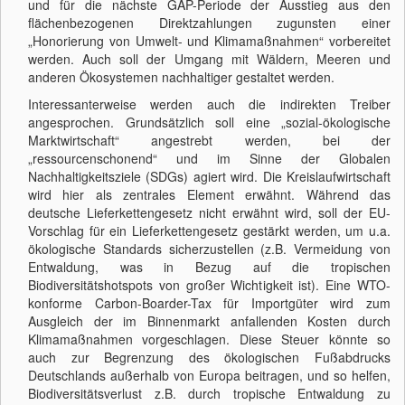
und für die nächste GAP-Periode der Ausstieg aus den
flächenbezogenen Direktzahlungen zugunsten einer
„Honorierung von Umwelt- und Klimamaßnahmen“ vorbereitet
werden. Auch soll der Umgang mit Wäldern, Meeren und
anderen Ökosystemen nachhaltiger gestaltet werden.
Interessanterweise werden auch die indirekten Treiber
angesprochen. Grundsätzlich soll eine „sozial-ökologische
Marktwirtschaft“ angestrebt werden, bei der
„ressourcenschonend“ und im Sinne der Globalen
Nachhaltigkeitsziele (SDGs) agiert wird. Die Kreislaufwirtschaft
wird hier als zentrales Element erwähnt. Während das
deutsche Lieferkettengesetz nicht erwähnt wird, soll der EU-
Vorschlag für ein Lieferkettengesetz gestärkt werden, um u.a.
ökologische Standards sicherzustellen (z.B. Vermeidung von
Entwaldung, was in Bezug auf die tropischen
Biodiversitätshotspots von großer Wichtigkeit ist). Eine WTO-
konforme Carbon-Boarder-Tax für Importgüter wird zum
Ausgleich der im Binnenmarkt anfallenden Kosten durch
Klimamaßnahmen vorgeschlagen. Diese Steuer könnte so
auch zur Begrenzung des ökologischen Fußabdrucks
Deutschlands außerhalb von Europa beitragen, und so helfen,
Biodiversitätsverlust z.B. durch tropische Entwaldung zu