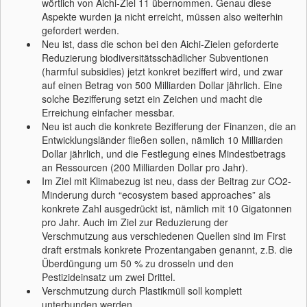
wörtlich von Aichi-Ziel 11 übernommen. Genau diese
Aspekte wurden ja nicht erreicht, müssen also weiterhin
gefordert werden.
Neu ist, dass die schon bei den Aichi-Zielen geforderte
Reduzierung biodiversitätsschädlicher Subventionen
(harmful subsidies) jetzt konkret beziffert wird, und zwar
auf einen Betrag von 500 Milliarden Dollar jährlich. Eine
solche Bezifferung setzt ein Zeichen und macht die
Erreichung einfacher messbar.
Neu ist auch die konkrete Bezifferung der Finanzen, die an
Entwicklungsländer fließen sollen, nämlich 10 Milliarden
Dollar jährlich, und die Festlegung eines Mindestbetrags
an Ressourcen (200 Milliarden Dollar pro Jahr).
Im Ziel mit Klimabezug ist neu, dass der Beitrag zur CO2-
Minderung durch “ecosystem based approaches” als
konkrete Zahl ausgedrückt ist, nämlich mit 10 Gigatonnen
pro Jahr. Auch im Ziel zur Reduzierung der
Verschmutzung aus verschiedenen Quellen sind im First
draft erstmals konkrete Prozentangaben genannt, z.B. die
Überdüngung um 50 % zu drosseln und den
Pestizideinsatz um zwei Drittel.
Verschmutzung durch Plastikmüll soll komplett
unterbunden werden.