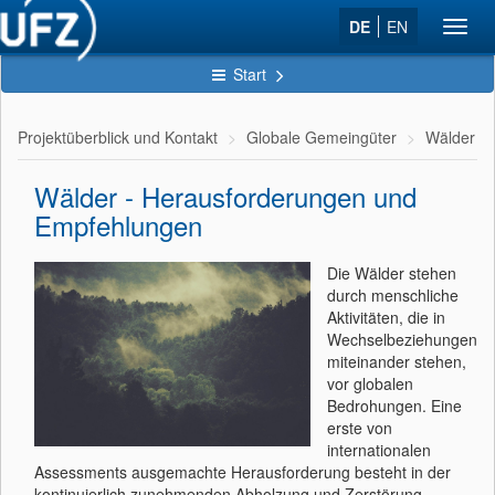
DE
EN
Toggl
navig
Start
Projektüberblick und Kontakt
Globale Gemeingüter
Wälder
Wälder - Herausforderungen und
Empfehlungen
Die Wälder stehen
durch menschliche
Aktivitäten, die in
Wechselbeziehungen
miteinander stehen,
vor globalen
Bedrohungen. Eine
erste von
internationalen
Assessments ausgemachte Herausforderung besteht in der
kontinuierlich zunehmenden Abholzung und Zerstörung,