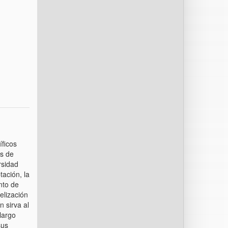
íficos
os de
rsidad
tación, la
nto de
elización
n sirva al
largo
sus