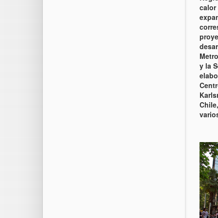
calor
expan
corre
proye
desar
Metro
y la 
elabo
Centr
Karls
Chile
vario