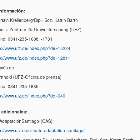
nformación:
rstin Krellenberg/Dipl.-Soz. Katrin Barth
oltz-Zentrum für Umweltforschung (UFZ)
ono: 0341-235-1608, -1731
p://www.ufz.de/index.php?de=15224
p://www.ufz.de/index.php?de=12811
ravés de
Arnhold (UFZ-Oficina de prensa)
ono: 0341-235-1635
p://www.ufz.de/index.php?de=640
 adicionales:
AdaptaciónSantiago-(CAS):
p://www.ufz.de/climate-adaptation-santiago/