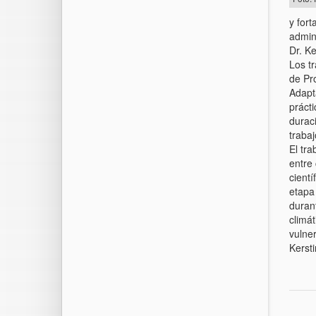
y fort
admini
Dr. K
Los tr
de Pr
Adapt
práct
durac
trabaj
El tr
entre
cientí
etapa
duran
climá
vulne
Kersti