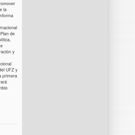
promover
e la
 informa
ernacional
 Plan de
ítica,
de
ración y
cional
del UFZ y
la primera
rará
mbio