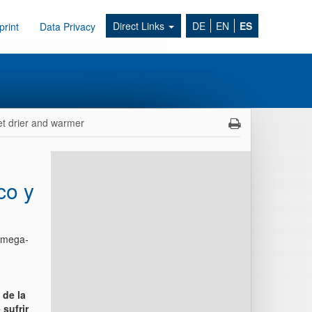
Direct Links
DE
EN
ES
print
Data Privacy
get drier and warmer
co y
a mega-
 de la
sufrir