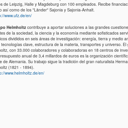
os de Leipzig, Halle y Magdeburg con 100 empleados. Recibe financiac
o así como de los "Länder" Sajonia y Sajonia-Anhalt.
p://www.ufz.de/en/
upo Helmholtz
contribuye a aportar soluciones a las grandes cuestion
es de la sociedad, la ciencia y la economía mediante sofisticados serv
ficos divididos en seis áreas de investigación: energía, tierra y medio 
 tecnologías clave, estructura de la materia, transportes y universo. El
oltz, con 33.000 colaboradores y colaboradoras en 18 centros de inve
presupuesto anual de 3,4 millardos de euros es la organización científi
e de Alemania. Su trabajo sigue la tradición del gran naturalista Herm
oltz (1821 - 1894).
tp://www.helmholtz.de/en/