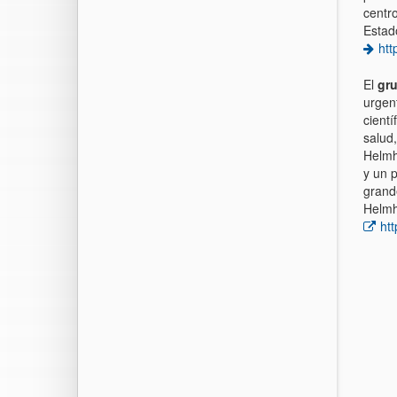
centr
Estad
htt
El
gr
urgent
cientí
salud,
Helmh
y un 
grand
Helmh
ht