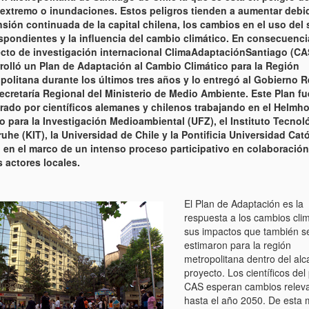
 extremo o inundaciones. Estos peligros tienden a aumentar debid
sión continuada de la capital chilena, los cambios en el uso del 
spondientes y la influencia del cambio climático. En consecuencia
cto de investigación internacional ClimaAdaptaciónSantiago (CA
rolló un Plan de Adaptación al Cambio Climático para la Región
politana durante los últimos tres años y lo entregó al Gobierno 
Secretaría Regional del Ministerio de Medio Ambiente. Este Plan fu
rado por científicos alemanes y chilenos trabajando en el Helmho
o para la Investigación Medioambiental (UFZ), el Instituto Tecnol
ruhe (KIT), la Universidad de Chile y la Pontificia Universidad Cat
, en el marco de un intenso proceso participativo en colaboració
s actores locales.
El Plan de Adaptación es la
respuesta a los cambios clim
sus impactos que también s
estimaron para la región
metropolitana dentro del alc
proyecto. Los científicos del
CAS esperan cambios relev
hasta el año 2050. De esta