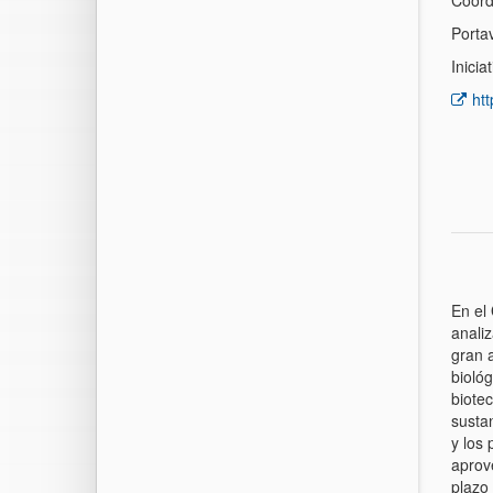
Coordi
Portav
Inicia
htt
En el
anali
gran 
biológ
biote
susta
y los 
aprov
plazo 