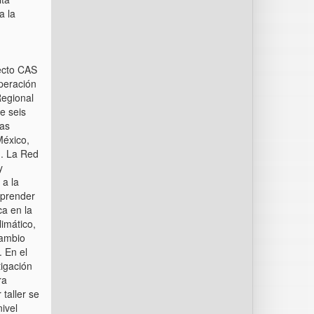
a la
ecto CAS
peración
egional
e seis
as
México,
). La Red
y
 a la
mprender
ca en la
imático,
cambio
. En el
tigación
ra
 taller se
ivel