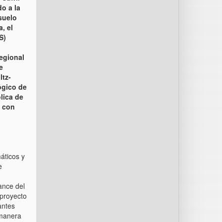
o a la
suelo
, el
S)
Regional
e
ltz-
ógico de
ólica de
n con
áticos y
e
ance del
 proyecto
antes
 manera