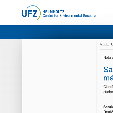
Media &
Nota 
Sa
má
Cient
ciuda
Santi
Regió