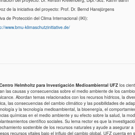
nación del proyecto: Dr. Kerstin Krellenberg, Dipl.-Soz. Katrin Barth
oz de la iniciativa del proyecto: Prof. Dr. Bernd Hansjürgens
tiva de Protección del Clima Internacional (IKI):
p://www.bmu-klimaschutzinitiative.de/
Centro Helmholtz para Investigación Medioambiental UFZ
los cient
zan las causas y consecuencias sobre el medio ambiente de los cambi
alcance. Abordan temas relacionados con los recursos hídricos, la dive
ica, las consecuencias del cambio climático y las posibilidades de adap
cnología y la tecnología medioambiental, la bioenergía, el comportamie
ncias químicas en el medio ambiente y su efecto sobre la salud, la mod
planteamientos científico sociales. Su lema rector es que la investigació
echamiento sostenible de los recursos naturales y ayude a asegurar a 
esos recursos vitales bajo el influjo del cambio global. UFZ cuenta en 