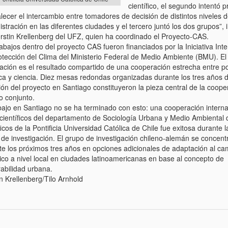
científico, el segundo intentó 
alecer el intercambio entre tomadores de decisión de distintos niveles d
stración en las diferentes ciudades y el tercero juntó los dos grupos”,
erstin Krellenberg del UFZ, quien ha coordinado el Proyecto-CAS.
abajos dentro del proyecto CAS fueron financiados por la Iniciativa Int
otección del Clima del Ministerio Federal de Medio Ambiente (BMU). El
ación es el resultado compartido de una cooperación estrecha entre pol
ica y ciencia. Diez mesas redondas organizadas durante los tres años 
ión del proyecto en Santiago constituyeron la pieza central de la coope
o conjunto.
abajo en Santiago no se ha terminado con esto: una cooperación interna
 científicos del departamento de Sociología Urbana y Medio Ambiental 
ficos de la Pontificia Universidad Católica de Chile fue exitosa durante 
 de investigación. El grupo de investigación chileno-alemán se concent
te los próximos tres años en opciones adicionales de adaptación al ca
tico a nivel local en ciudades latinoamericanas en base al concepto de
rabilidad urbana.
n Krellenberg/Tilo Arnhold