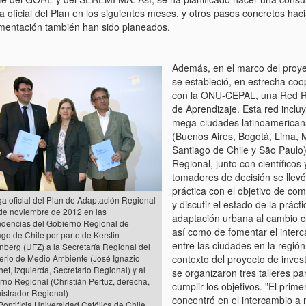
a oficial del Plan en los siguientes meses, y otros pasos concretos haci
mentación también han sido planeados.
Además, en el marco del proy
se estableció, en estrecha coo
con la ONU-CEPAL, una Red R
de Aprendizaje. Esta red incluy
mega-ciudades latinoamerican
(Buenos Aires, Bogotá, Lima, 
Santiago de Chile y São Paulo
Regional, junto con científicos 
tomadores de decisión se llevó
práctica con el objetivo de co
ga oficial del Plan de Adaptación Regional
y discutir el estado de la prácti
 de noviembre de 2012 en las
adaptación urbana al cambio cl
dencias del Gobierno Regional de
así como de fomentar el inter
go de Chile por parte de Kerstin
entre las ciudades en la región
nberg (UFZ) a la Secretaría Regional del
terio de Medio Ambiente (José Ignazio
contexto del proyecto de inves
et, izquierda, Secretario Regional) y al
se organizaron tres talleres pa
rno Regional (Christián Pertuz, derecha,
cumplir los objetivos. ”El primer
istrador Regional)
concentró en el intercambio a n
Pontificia Universidad Católica de Chile