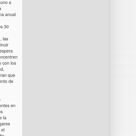
 uno a
a
ma anual
os 30
, las
inuir
 espera
oncentren
o con los
ad,
eran que
ento de
e
entes en
os
e la
ogares
 el
lta