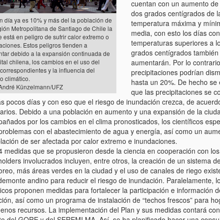
cuentan con un aumento de
dos grados centígrados de l
n día ya es 10% y más del la población de
temperatura máxima y míni
gión Metropolitana de Santiago de Chile la
media, con esto los días con
 está en peligro de sufrir calor extremo o
temperaturas superiores a l
aciones. Estos peligros tienden a
grados centígrados también
tar debido a la expansión continuada de
ital chilena, los cambios en el uso del
aumentarán. Por lo contrario
correspondientes y la influencia del
precipitaciones podrían dism
o climático.
hasta un 20%. De hecho se
 André Künzelmann/UFZ
que las precipitaciones se c
s pocos días y con eso que el riesgo de inundación crezca, de acuerd
arios. Debido a una población en aumento y una expansión de la ciud
añados por los cambios en el clima pronosticados, los científicos esp
problemas con el abastecimiento de agua y energía, así como un aum
blación de ser afectada por calor extremo e inundaciones.
4 medidas que se propusieron desde la ciencia en cooperación con los
holders involucrados incluyen, entre otros, la creación de un sistema d
oreo, más áreas verdes en la ciudad y el uso de canales de riego exist
edemonte andino para reducir el riesgo de inundación. Paralelamente, l
ficos proponen medidas para fortalecer la participación e información d
ción, así como un programa de instalación de “techos frescos” para h
enos recursos. La implementación del Plan y sus medidas contará con
te del GORE y del SEREMI MA. Así, se ha planificado hacer una consu