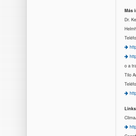
Más i
Dr. Ke
Helmh
Teléf
htt
htt
o a t
Tilo 
Teléf
htt
Links
Clima
htt