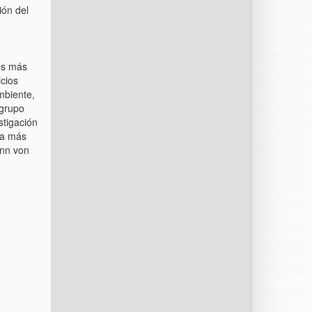
ión del
es más
icios
ambiente,
 grupo
stigación
ca más
ann von