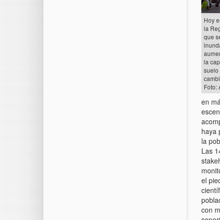
Hoy e
la Re
que se
inund
aumen
la cap
suelo 
cambi
Foto:
en má
escen
acomp
haya 
la po
Las 1
stake
monit
el pi
cientí
pobla
con m
sopor