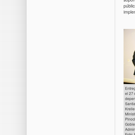
públic
imple
Entre
el 27
depen
Santia
Krelle
Minis
Pinoch
Gobie
Admin
Foto: 