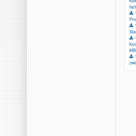
Kli
fac
Pro
Sta
Koo
MB
zwi