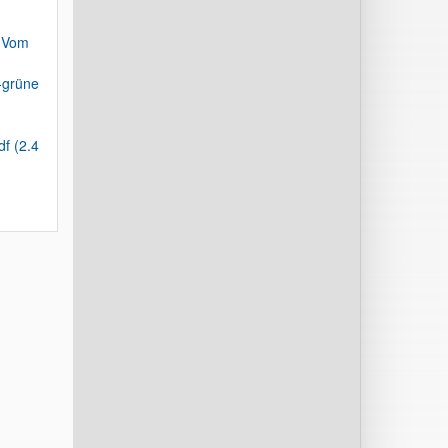
r Vom
-grüne
f (2.4