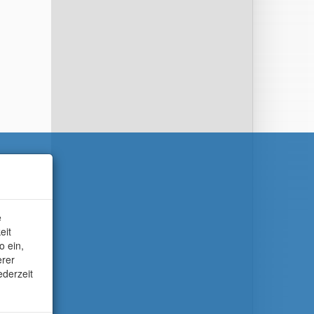
e
eit
o ein,
erer
ederzeit