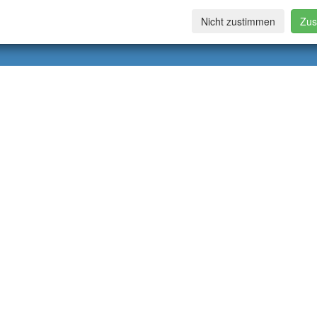
Nicht zustimmen
Zus
fe: 340
geändert: 31.07.2025
Inhalt: Nelja Pelny
webmaster