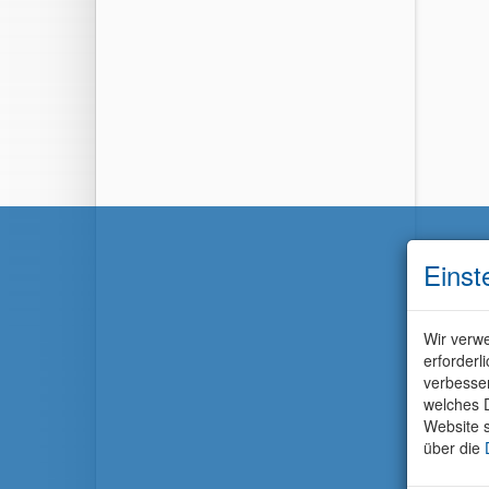
Einst
Wir verwe
erforderl
verbesse
welches D
Website s
über die