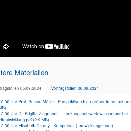
tere Materialien
tragsfolien 05.09.2024
Vortragsfolien 06.09.2024
10.00 Uhr Prof. Roland Müller - Perspektiven blau-grüner Infrastrukture
MB)
12.00 Uhr Dr. Brigitta Ziegenbein - Lenkungsnetzwerk wassersensible
dtentwicklung.pdf (2.9 MB)
12.30 Uhr Elisabeth Czorny - Kompetenz (-entwicklungsteam)