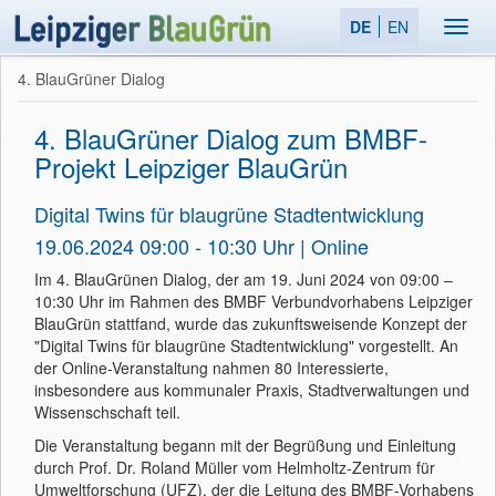
DE
EN
Toggl
navig
4. BlauGrüner Dialog
4. BlauGrüner Dialog zum BMBF-
Projekt Leipziger BlauGrün
Digital Twins für blaugrüne Stadtentwicklung
19.06.2024 09:00 - 10:30 Uhr | Online
Im 4. BlauGrünen Dialog, der am 19. Juni 2024 von 09:00 –
10:30 Uhr im Rahmen des BMBF Verbundvorhabens Leipziger
BlauGrün stattfand, wurde das zukunftsweisende Konzept der
"Digital Twins für blaugrüne Stadtentwicklung" vorgestellt. An
der Online-Veranstaltung nahmen 80 Interessierte,
insbesondere aus kommunaler Praxis, Stadtverwaltungen und
Wissenschschaft teil.
Die Veranstaltung begann mit der Begrüßung und Einleitung
durch Prof. Dr. Roland Müller vom Helmholtz-Zentrum für
Umweltforschung (UFZ), der die Leitung des BMBF-Vorhabens