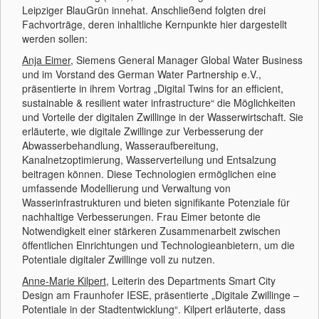
Leipziger BlauGrün innehat. Anschließend folgten drei
Fachvorträge, deren inhaltliche Kernpunkte hier dargestellt
werden sollen:
Anja Eimer
, Siemens General Manager Global Water Business
und im Vorstand des German Water Partnership e.V.,
präsentierte in ihrem Vortrag „Digital Twins for an efficient,
sustainable & resilient water infrastructure“ die Möglichkeiten
und Vorteile der digitalen Zwillinge in der Wasserwirtschaft. Sie
erläuterte, wie digitale Zwillinge zur Verbesserung der
Abwasserbehandlung, Wasseraufbereitung,
Kanalnetzoptimierung, Wasserverteilung und Entsalzung
beitragen können. Diese Technologien ermöglichen eine
umfassende Modellierung und Verwaltung von
Wasserinfrastrukturen und bieten signifikante Potenziale für
nachhaltige Verbesserungen. Frau Eimer betonte die
Notwendigkeit einer stärkeren Zusammenarbeit zwischen
öffentlichen Einrichtungen und Technologieanbietern, um die
Potentiale digitaler Zwillinge voll zu nutzen.
Anne-Marie Kilpert
, Leiterin des Departments Smart City
Design am Fraunhofer IESE, präsentierte „Digitale Zwillinge –
Potentiale in der Stadtentwicklung“. Kilpert erläuterte, dass