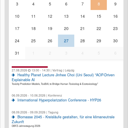
3
4
5
6
7
8
9
10
11
12
13
14
15
16
17
18
19
20
21
22
23
24
25
26
27
28
29
30
31
1
2
3
4
5
6
27.08.2026
13:00 - 14:30 | Vortrag | Leipzig
Healthy Planet Lecture Jinhee Choi (Uni Seoul) "AOP-Driven
Explainable AI
Toxicity Prediction Models, ToxBAI, to Bridge Human Toxicolog & Ecotoxicology"
06.09.2026 - 10.06.2026 | Konferenz
International Hyperpolarization Conference - HYP26
08.09.2026 - 09.09.2026 | Tagung
Biomasse 2045 - Kreisläufe gestalten, für eine klimaneutrale
Zukunft
DBFZ-Jahrestagung 2026