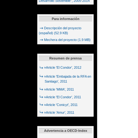
Desarrollo Sostenible", 2005-2014
Para información
Descripción del proyecto
(español) (52.9 KB)
Mechera del proyecto (1.9 MB)
Resumen de prensa
»Article 'El Condor', 2012
»Article 'Embajada de la RFA en
Santiago', 2011
»Article 'MMA', 2011
»Article 'El Condor', 2011
»Article 'Conicyt', 2011
»Article 'Amur', 2011
Advertencia a OECD-Index