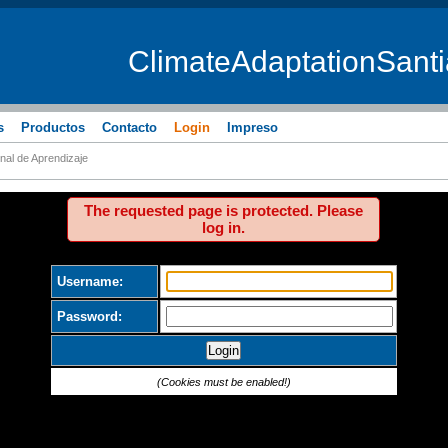
ClimateAdaptationSant
s
Productos
Contacto
Login
Impreso
nal de Aprendizaje
The requested page is protected. Please
log in.
Username:
Password:
(Cookies must be enabled!)