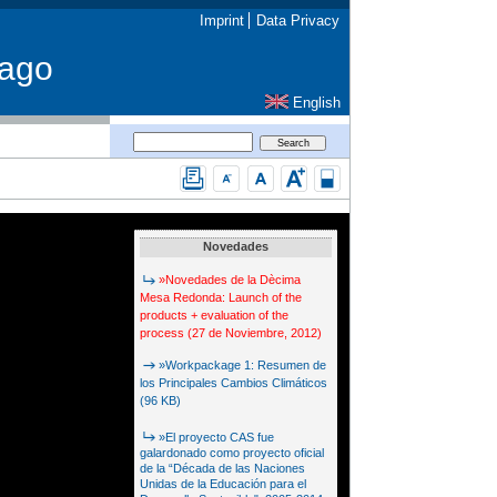
Imprint
Data Privacy
iago
English
Novedades
»Novedades de la Dècima
Mesa Redonda: Launch of the
products + evaluation of the
process (27 de Noviembre, 2012)
»Workpackage 1: Resumen de
los Principales Cambios Climáticos
(96 KB)
»El proyecto CAS fue
galardonado como proyecto oficial
de la “Década de las Naciones
Unidas de la Educación para el