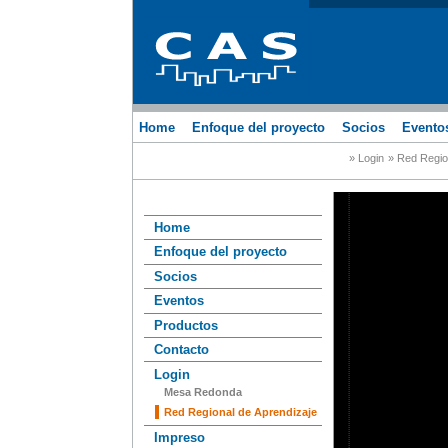
Home
Enfoque del proyecto
Socios
Evento
» Login
» Red Regio
Home
Enfoque del proyecto
Socios
Eventos
Productos
Contacto
Login
Mesa Redonda
Red Regional de Aprendizaje
Impreso